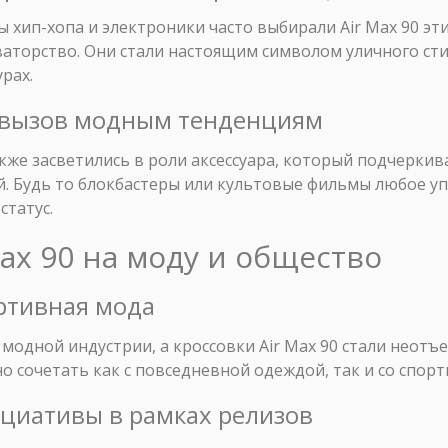
 хип-хопа и электроники часто выбирали Air Max 90 эт
аторство. Они стали настоящим символом уличного ст
рах.
и вызов модным тенденциям
акже засветились в роли аксессуара, который подчеркив
й. Будь то блокбастеры или культовые фильмы любое у
статус.
Max 90 на моду и общество
ортивная мода
в модной индустрии, а кроссовки Air Max 90 стали нео
о сочетать как с повседневной одеждой, так и со спор
ициативы в рамках релизов