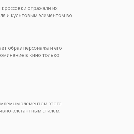
и кроссовки отражали их
иля и культовым элементом во
ает образ персонажа и его
поминание в кино только
тъемлемым элементом этого
тивно-элегантным стилем.