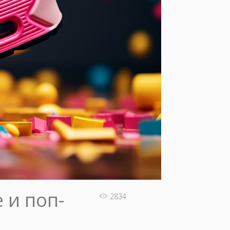
 и поп-
2834