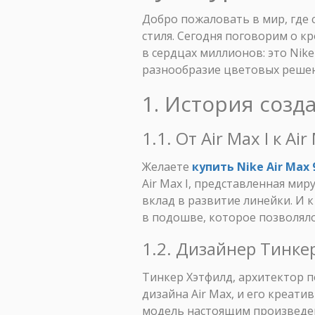
Добро пожаловать в мир, где 
стиля. Сегодня поговорим о к
в сердцах миллионов: это Nik
разнообразие цветовых решен
1. История созда
1.1. От Air Max I к A
Желаете
купить Nike Air Max 
Air Max I, представленная мир
вклад в развитие линейки. И 
в подошве, которое позволял
1.2. Дизайнер Тинке
Тинкер Хэтфилд, архитектор п
дизайна Air Max, и его креат
модель настоящим произведен