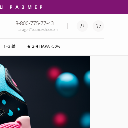
Ш РАЗМЕР
8-800-775-77-43
manager@outmaxshop.com
₽⚡️
1+1=3 🎁
🔥 2-Я ПАРА -50%
0%