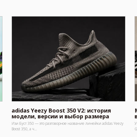
adidas Yeezy Boost 350 V2: история
модели, версии и выбор размера
Изи Буст 350 — это разговорное название линейки adidas Yeezy
У
Boost 350, а ч...
G