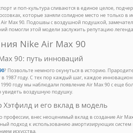
спорт и поп-культура сливаются в единое целое, подче
россовках, которые заняли солидное место не только в 
e Air Max 90. Подошвы с воздушной подушкой, замечате
ий помогли этой модели заслужить репутацию легенда
ния Nike Air Max 90
ir Max 90: путь инноваций
90
? Позвольте немного окунуться в историю. Прародите
у в 1987 году. С тех пор каждый шаг, каждое инновацио
к 1990 году мы наблюдали появление Air Max 90 с еще б
о увидеть воздушную подушку.
р Хэтфилд и его вклад в модель
о профессии, внес неоценимый вклад в создание Air Max
ивный подход к использованию амортизирующих систем и
ием искусства.