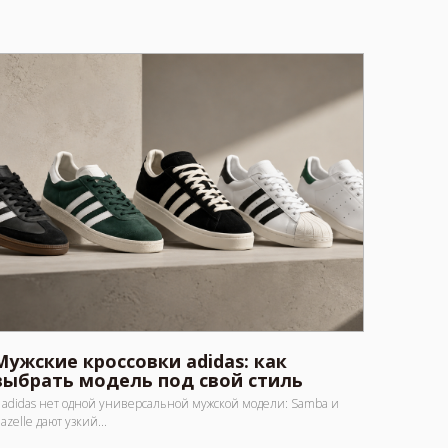
Мужские кроссовки adidas: как
выбрать модель под свой стиль
 adidas нет одной универсальной мужской модели: Samba и
azelle дают узкий...