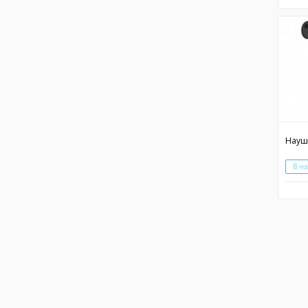
Науш
В н