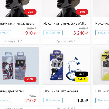
-20%
-50%
Наушники тактические цвет зеленый
Наушники тактические Walkers Razor цвет зеленый
2 390
6 490
₽
₽
1 910
3 240
аличии
₽
В наличии
₽
В налич
Артикул: 34873
Артикул: 34872
SALE
-10%
1+1=3
ники цвет белый
Наушники цвет черный
Наушники
240
₽
100
210
₽
аличии
₽
В наличии
В налич
Артикул: 32994
Артикул: 32995