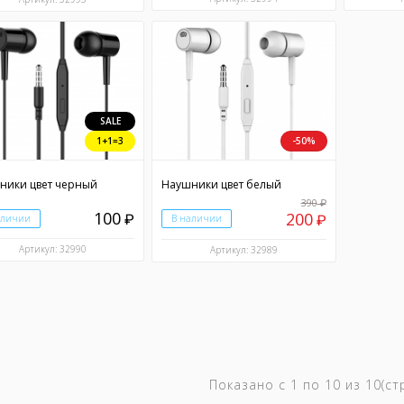
SALE
1+1=3
-50%
ники цвет черный
Наушники цвет белый
390
₽
100
200
₽
аличии
В наличии
₽
Артикул: 32990
Артикул: 32989
Показано с 1 по 10 из 10(с