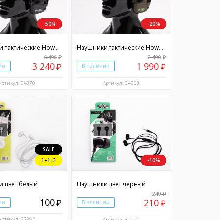
-50%
-20%
Наушники тактические Howard Impact Sport цвет черный
Наушники тактические Howard Impact Sport цвет зеленый
6 490
2 490
₽
₽
3 240
1 990
ии
₽
В наличии
₽
Артикул: 34870
Артикул: 34868
SALE
1+1=3
-10%
 цвет белый
Наушники цвет черный
240
₽
100
210
₽
ии
В наличии
₽
Артикул: 32992
Артикул: 32991