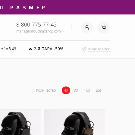
Ш РАЗМЕР
8-800-775-77-43
manager@outmaxshop.com
₽⚡️
1+1=3 🎁
🔥 2-Я ПАРА -50%
Красноярск
0%
Количество
40
80
160
Все