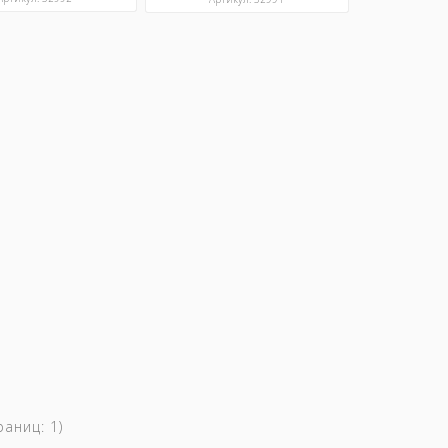
траниц:
1
)