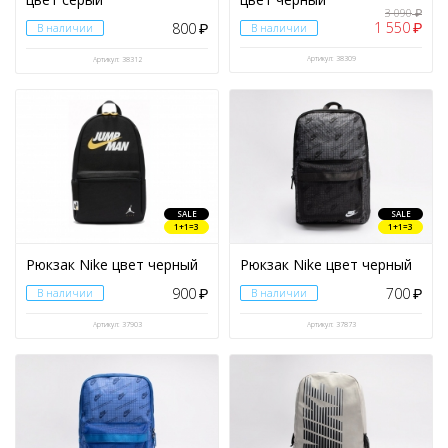
3 090
₽
1 550
800
₽
В наличии
₽
В наличии
Артикул: 38309
Артикул: 38312
SALE
SALE
1+1=3
1+1=3
Рюкзак Nike цвет черный
Рюкзак Nike цвет черный
900
700
В наличии
₽
В наличии
₽
Артикул: 37903
Артикул: 37873