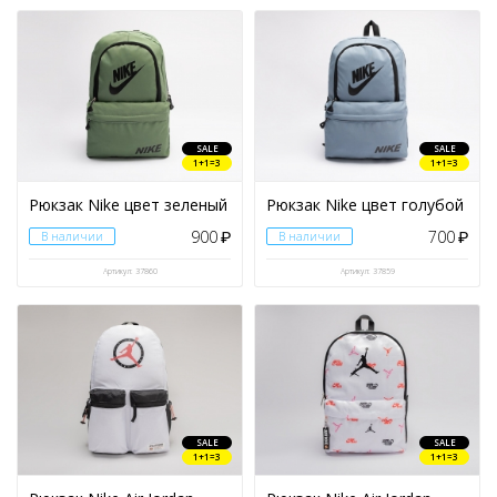
SALE
SALE
1+1=3
1+1=3
Рюкзак Nike цвет зеленый
Рюкзак Nike цвет голубой
900
700
В наличии
₽
В наличии
₽
Артикул: 37860
Артикул: 37859
SALE
SALE
1+1=3
1+1=3