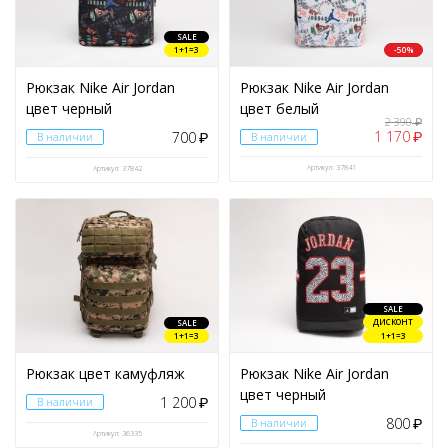
SALE
1+1=3
-50%
Рюкзак Nike Air Jordan
Рюкзак Nike Air Jordan
цвет черный
цвет белый
2 390
₽
1 170
700
₽
В наличии
₽
В наличии
Артикул: 37841
Артикул: 37842
SALE
ДИСКОНТ
SALE
1+1=3
1+1=3
Рюкзак цвет камуфляж
Рюкзак Nike Air Jordan
цвет черный
1 200
В наличии
₽
800
В наличии
₽
Артикул: 36335