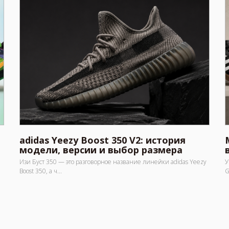
adidas Yeezy Boost 350 V2: история
модели, версии и выбор размера
Изи Буст 350 — это разговорное название линейки adidas Yeezy
У
Boost 350, а ч...
G