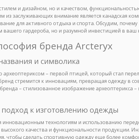
стилем и дизайном, но и качеством, функциональность
м из заслуживающих внимание является канадская комп
ание для активного отдыха и спорта. Обсудим, почему 
 вашего гардероба, но и разумной инвестицией в ваш 
лософия бренда Arcteryx
названия и символика
но археоптериксом – первой птицей, который стал пер
бренд стремится к инновациям, превращая одежду в с
бренда – стилизованное изображение археоптерикса – п
 подход к изготовлению одежды
аря инновационным технологиям и использованию перед
ь высокого качества и функциональности продукции. И
я, чтобы сделать спортивную одежду еще более комфо