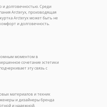
ю и долговечностью. Среди
ания Arcteryx, производящая
куртка Arcteryx может быть не
комфорт и долговечность.
еломным моментом в
овершенное сочетание эстетики
одчеркивает эту связь с
овых материалов и техник
нженеры и дизайнеры бренда
ртной и надежной.