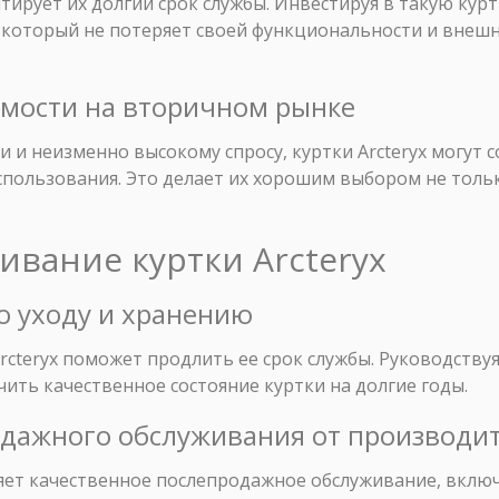
нтирует их долгий срок службы. Инвестируя в такую кур
 который не потеряет своей функциональности и внешн
имости на вторичном рынке
и и неизменно высокому спросу, куртки Arcteryx могут 
спользования. Это делает их хорошим выбором не тольк
живание куртки Arcteryx
о уходу и хранению
rcteryx поможет продлить ее срок службы. Руководств
ить качественное состояние куртки на долгие годы.
одажного обслуживания от производи
яет качественное послепродажное обслуживание, включ