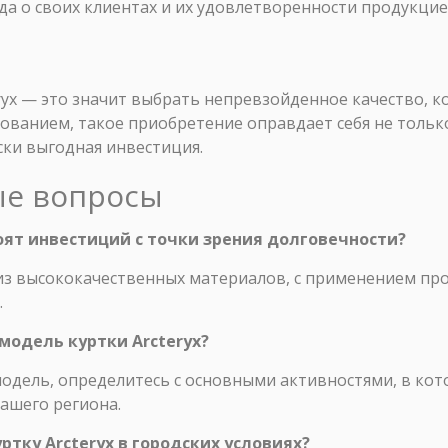
да о своих клиентах и их удовлетворенности продукцие
ryx — это значит выбрать непревзойденное качество, к
ованием, такое приобретение оправдает себя не тольк
ски выгодная инвестиция.
ые вопросы
тоят инвестиций с точки зрения долговечности?
 из высококачественных материалов, с применением пр
.
модель куртки Arcteryx?
дель, определитесь с основными активностями, в кот
вашего региона.
ртку Arcteryx в городских условиях?