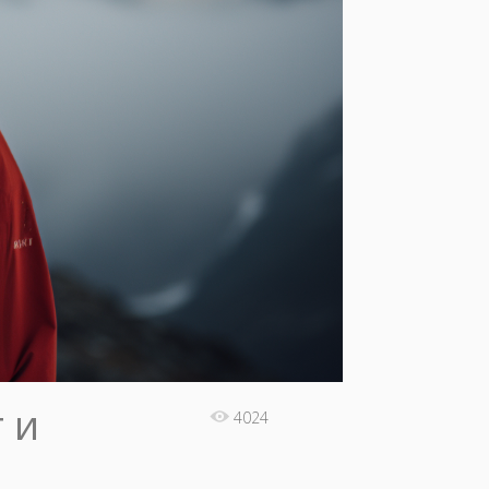
 и
4024