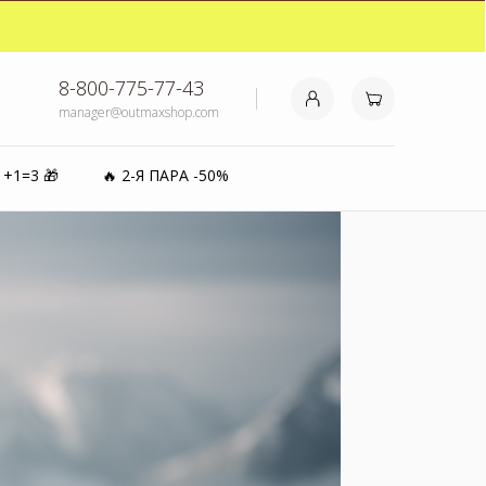
₽⚡️
8-800-775-77-43
manager@outmaxshop.com
0%
1+1=3 🎁
🔥 2-Я ПАРА -50%