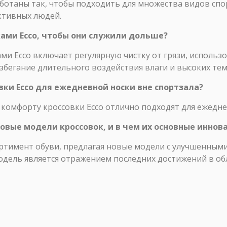
аботаны так, чтобы подходить для множества видов спо
ктивных людей.
вками Ecco, чтобы они служили дольше?
ми Ecco включает регулярную чистку от грязи, исполь
избегание длительного воздействия влаги и высоких те
овки Ecco для ежедневной носки вне спортзала?
 комфорту кроссовки Ecco отлично подходят для ежедне
 новые модели кроссовок, и в чем их основные иннов
ортимент обуви, предлагая новые модели с улучшенным
одель является отражением последних достижений в об