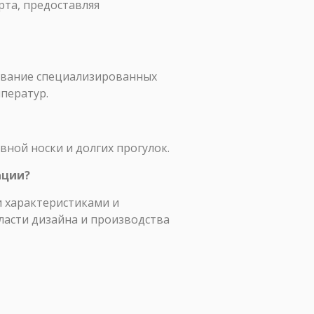
рта, предоставляя
зование специализированных
мператур.
вной носки и долгих прогулок.
ации?
и характеристиками и
ласти дизайна и производства