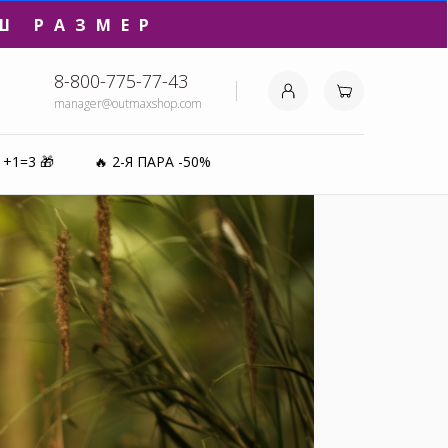
Ш РАЗМЕР
8-800-775-77-43
manager@outmaxshop.com
₽⚡️
1+1=3 🎁
🔥 2-Я ПАРА -50%
0%