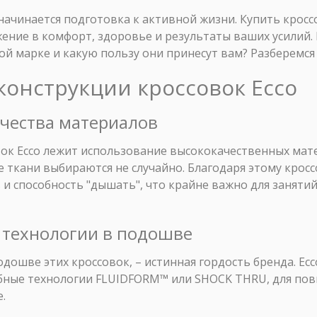
ачинается подготовка к активной жизни. Купить кроссо
жение в комфорт, здоровье и результаты ваших усилий
ой марке и какую пользу они принесут вам? Разберемся 
конструкции кроссовок Ecco
ачества материалов
вок Ecco лежит использование высококачественных мат
 ткани выбираются не случайно. Благодаря этому крос
и способность "дышать", что крайне важно для заняти
 технологии в подошве
дошве этих кроссовок, – истинная гордость бренда. Ec
бные технологии FLUIDFORM™ или SHOCK THRU, для по
.