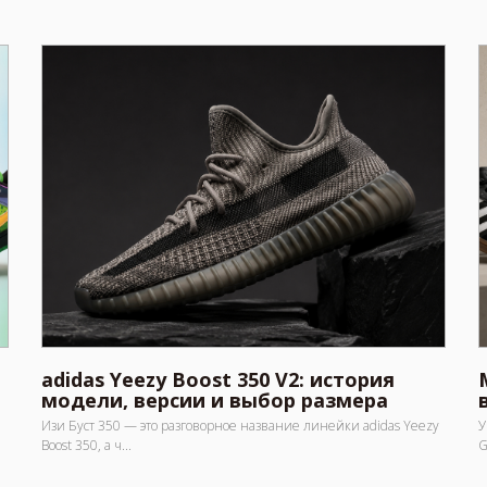
adidas Yeezy Boost 350 V2: история
модели, версии и выбор размера
Изи Буст 350 — это разговорное название линейки adidas Yeezy
У
Boost 350, а ч...
G