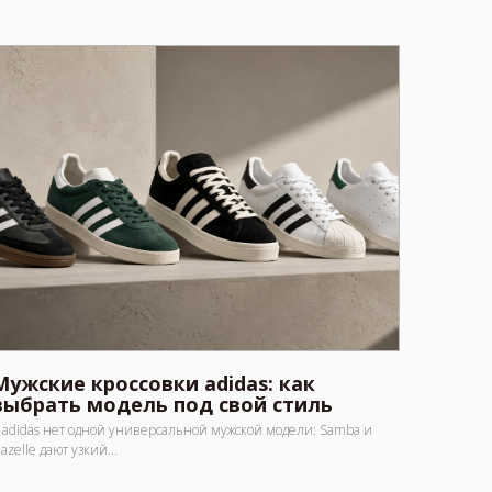
Мужские кроссовки adidas: как
выбрать модель под свой стиль
 adidas нет одной универсальной мужской модели: Samba и
azelle дают узкий...