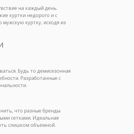
увствие на каждый день.
ие куртки недорого и с
 мужскую куртку, исходя из
и
ваться. Будь то демисезонная
ебности. Разработанные с
ональности.
нить, что разные бренды
ными сетками. Идеальная
деть слишком объёмной.