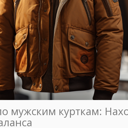
по мужским курткам: Нах
аланса