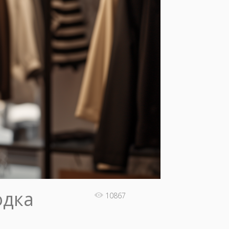
одка
10867