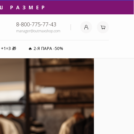
₽⚡️
8-800-775-77-43
manager@outmaxshop.com
0%
1+1=3 🎁
🔥 2-Я ПАРА -50%