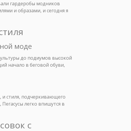
вали гардеробы модников
лями и образами, и сегодня я
 стиля
вной моде
 культуры до подиумов высокой
щий начало в беговой обуви,
, и стиля, подчеркивающего
 Пегасусы легко впишутся в
совок с