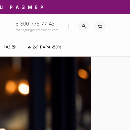
₽⚡️
8-800-775-77-43
manager@outmaxshop.com
0%
1+1=3 🎁
🔥 2-Я ПАРА -50%