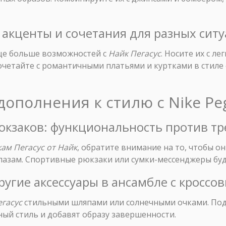
: акценты и сочетания для разных сит
ще больше возможностей с
Найк Пегасус
. Носите их с л
очетайте с романтичными платьями и куртками в стиле 
 дополнения к стилю с Nike Pe
рюкзаков: функциональность против т
ам Пегасус от Найк
, обратите внимание на то, чтобы 
лазам. Спортивные рюкзаки или сумки-мессенджеры буду
ругие аксессуары в ансамбле с кроссо
егасус
стильными шляпами или солнечными очками. Под
ый стиль и добавят образу завершенности.