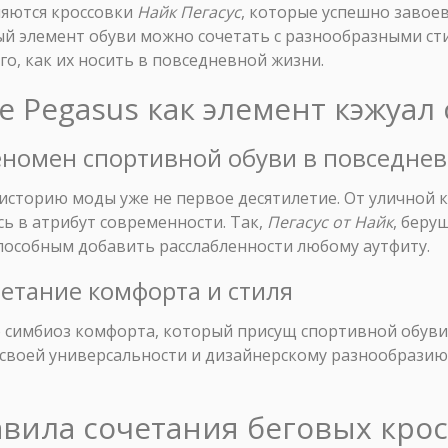
ляются кроссовки
Найк Пегасус
, которые успешно завое
ый элемент обуви можно сочетать с разнообразными сти
го, как их носить в повседневной жизни.
ke Pegasus как элемент кэжуал
феномен спортивной обуви в повседне
историю моды уже не первое десятилетие. От уличной
ь в атрибут современности. Так,
Пегасус от Найк
, беру
способным добавить расслабленности любому аутфиту.
очетание комфорта и стиля
 симбиоз комфорта, который присущ спортивной обуви
своей универсальности и дизайнерскому разнообразию,
вила сочетания беговых крос