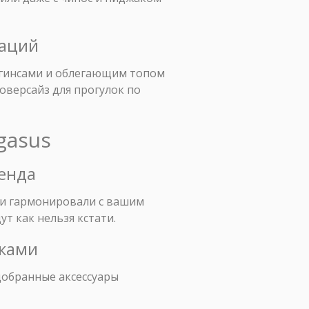
уаций
еггинсами и облегающим топом
оверсайз для прогулок по
gasus
ренда
они гармонировали с вашим
т как нельзя кстати.
вками
обранные аксессуары