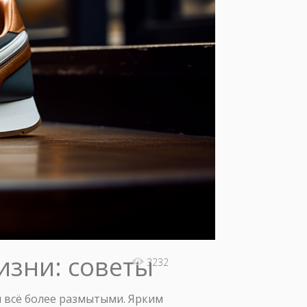
изни: советы
3232
 всё более размытыми. Ярким