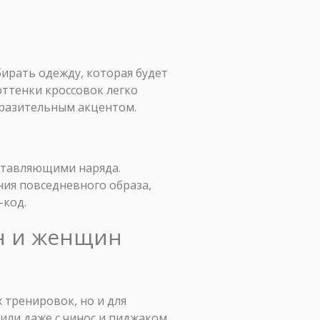
ирать одежду, которая будет
оттенки кроссовок легко
ыразительным акцентом.
оставляющими наряда.
ния повседневного образа,
-код.
ин и женщин
 тренировок, но и для
или даже с чинос и пиджаком