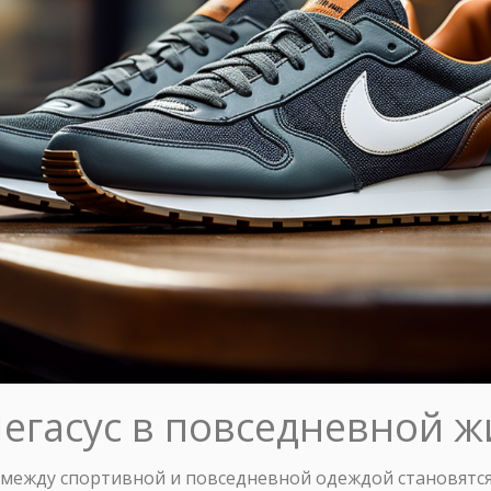
егасус в повседневной ж
между спортивной и повседневной одеждой становятся