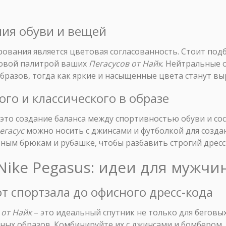
ния обуви и вещей
вания является цветовая согласованность. Стоит подб
товой палитрой ваших
Пегасусов от Найк
. Нейтральные 
бразов, тогда как яркие и насыщенные цвета станут в
ого и классического в образе
 это создание баланса между спортивностью обуви и с
егасус
можно носить с джинсами и футболкой для созда
тным брюкам и рубашке, чтобы разбавить строгий дресс
 Nike Pegasus: идеи для мужч
от спортзала до офисного дресс-кода
 от Найк
– это идеальный спутник не только для беговых
ных образов. Комбинируйте их с джинсами и бомбером, 