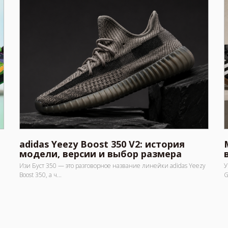
adidas Yeezy Boost 350 V2: история
модели, версии и выбор размера
Изи Буст 350 — это разговорное название линейки adidas Yeezy
У
Boost 350, а ч...
G