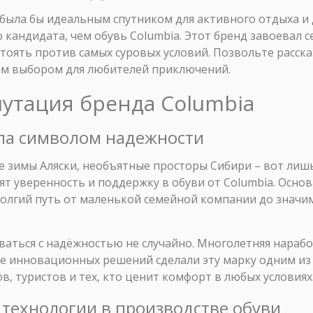
 была бы идеальным спутником для активного отдыха и
кандидата, чем обувь Columbia. Этот бренд завоевал с
тоять против самых суровых условий. Позвольте расска
ым выбором для любителей приключений.
путация бренда Columbia
тала символом надежности
е зимы Аляски, необъятные просторы Сибири – вот лишь
т уверенность и поддержку в обуви от Columbia. Основ
олгий путь от маленькой семейной компании до значи
ваться с надёжностью не случайно. Многолетняя нараб
е инновационных решений сделали эту марку одним из
, туристов и тех, кто ценит комфорт в любых условиях
 технологии в производстве обуви