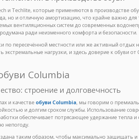
ech и Techlite, которые применяются в производстве об
да, но и отличную амортизацию, что крайне важно для 
руемых вентиляционных систем до современных водон
продумана ради неизменного комфорта и безопасности.
ки по пересечённой местности или же активный отдых 
 экстремальные нагрузки, и здесь доверие к обуви от 
обуви Columbia
чество: строение и долговечность
лах и качестве
обуви Columbia
, мы говорим о премиал
ойкостью и долгим сроком службы. Использование сов
аботки обеспечивает потрясающее удержание тепла и о
ую непогоду.
создана таким образом, чтобы максимально защищать и