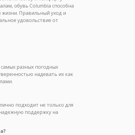
лам, обувь Columbia способна
й жизни. Правильный уход и
альное удовольствие от
 самых разных погодных
 уверенностью надевать их как
лами.
тлично подходит не только для
 надежную поддержку на
та?