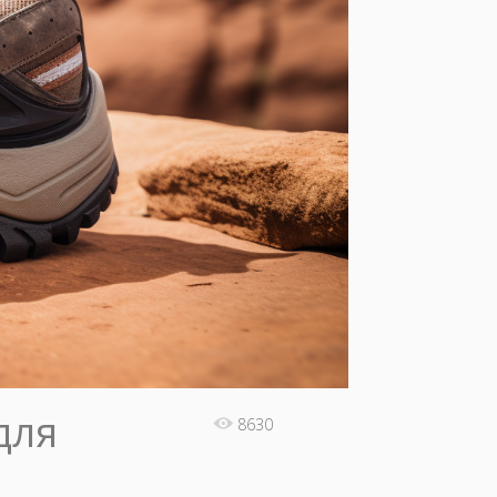
для
8630