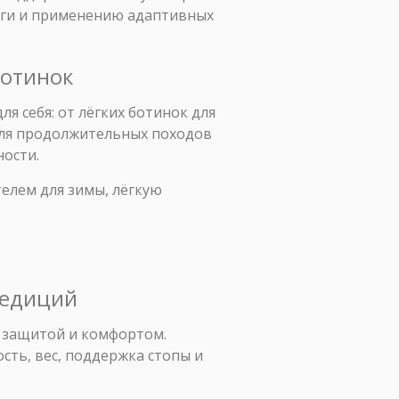
оги и применению адаптивных
ботинок
я себя: от лёгких ботинок для
для продолжительных походов
ности.
телем для зимы, лёгкую
педиций
, защитой и комфортом.
ть, вес, поддержка стопы и