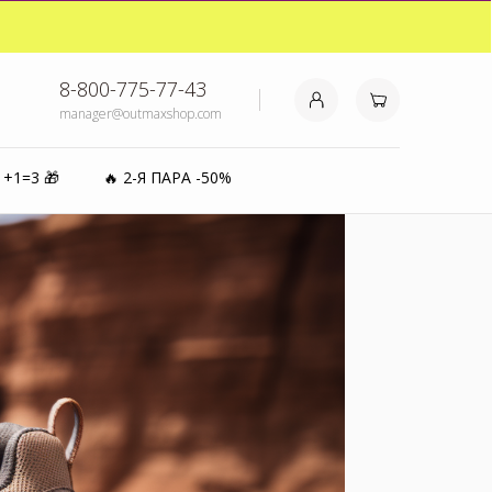
₽⚡️
8-800-775-77-43
manager@outmaxshop.com
0%
1+1=3 🎁
🔥 2-Я ПАРА -50%