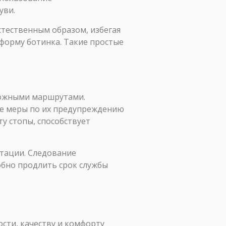
уви.
стественным образом, избегая
 форму ботинка. Такие простые
сложными маршрутами.
те меры по их предупреждению
у стопы, способствует
атации. Следование
обно продлить срок службы
сти, качеству и комфорту