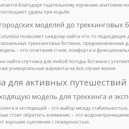
стигается благодаря тщательному изучению анатомии н
 поглощают удары при ходьбе.
т городских моделей до треккинговых 
olumbia позволяет каждому найти что-то подходящее дл
ссиональных треккинговых ботинок, предназначенных 
модель – это сочетание стиля, комфорта и функциональ
но найти спутника для любой погоды: ботинки с утепли
кже универсальные варианты на все случаи жизни.
ia для активных путешествий
дходящую модель для треккинга и экс
ккинга и экспедиций – это выбор между стабильностью
ые стоит обратить внимание, – это водонепроницаемос
ет хорошее сцепление с поверхностью.