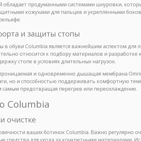
ий обладает продуманными системами шнуровки, котор
защитными кожухами для пальцев и укреплёнными боков
рельефе.
форта и защиты стопы
ы в обуви Columbia является важнейшим аспектом для 
тельно относится к подбору материалов и разработке 
ржку стопе в условиях длительных нагрузок.
проницаемая и одновременно дышащая мембрана Omni-
аги, но и способностью поддерживать комфортную темп
м самым предотвращая перегрев или переохлаждение.
ью Columbia
 и очистке
овечности ваших ботинок Columbia. Важно регулярно оч
ые средства для ухода за конкретными материалами. И