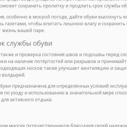
может сохранить пропитку и продлить срок службы об
я, особенно в мокрой погоде, дайте обуви высохнуть е
вь газетами, чтобы впитать лишнюю влагу и сохранить
 жизнь вашей паре.
рок службы обуви
то также и проверка состояния швов и подошвы перед 
нки на наличие потёртостей или разрывов и принимай
подходящих носков также улучшает вентиляцию и защит
 волдырей.
обуви предназначена для определённых условий эксплу
 по уходу и использованию в значительной мере спос
для активного отдыха.
ром многих путешественников благодаря своей надежно