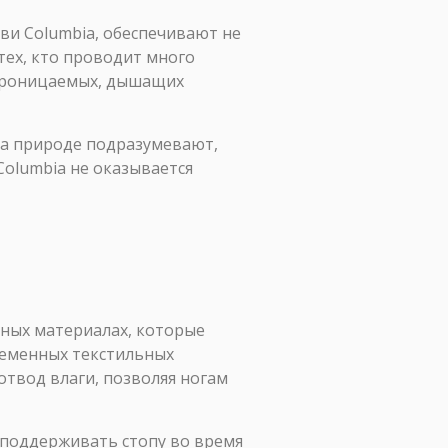
уви Columbia, обеспечивают не
тех, кто проводит много
епроницаемых, дышащих
на природе подразумевают,
Columbia не оказывается
ьных материалах, которые
ременных текстильных
твод влаги, позволяя ногам
 поддерживать стопу во время