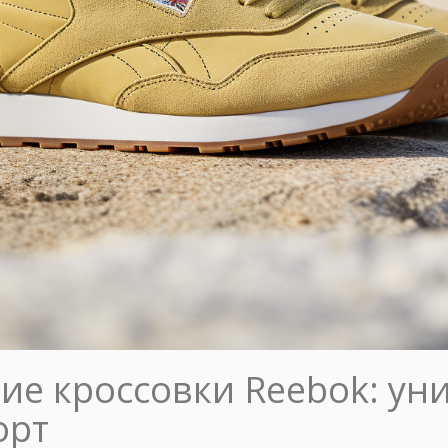
ие кроссовки Reebok: у
орт