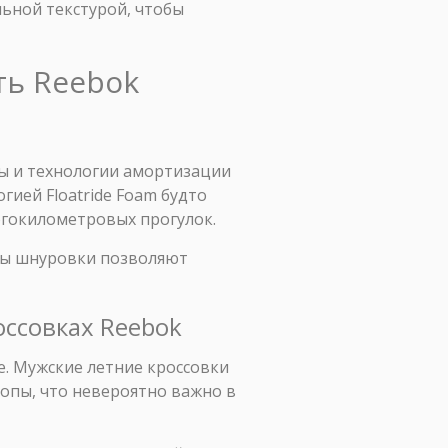
льной текстурой, чтобы
ть Reebok
ы и технологии амортизации
гией Floatride Foam будто
огокилометровых прогулок.
емы шнуровки позволяют
оссовках Reebok
е. Мужские летние кроссовки
опы, что невероятно важно в