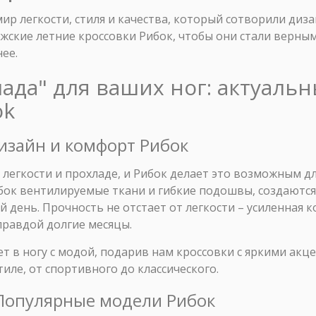
ир легкости, стиля и качества, который сотворили диз
ужские летние кроссовки Рибок, чтобы они стали верны
ее.
лада" для ваших ног: актуаль
ok
Дизайн и комфорт Рибок
 легкости и прохладе, и Рибок делает это возможным д
бок вентилируемые ткани и гибкие подошвы, создаются
 день. Прочность не отстает от легкости – усиленная к
правдой долгие месяцы.
ает в ногу с модой, подарив нам кроссовки с яркими а
иле, от спортивного до классического.
 Популярные модели Рибок