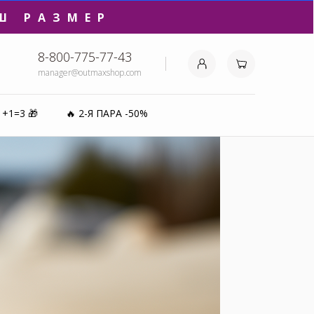
₽⚡️
8-800-775-77-43
manager@outmaxshop.com
0%
1+1=3 🎁
🔥 2-Я ПАРА -50%