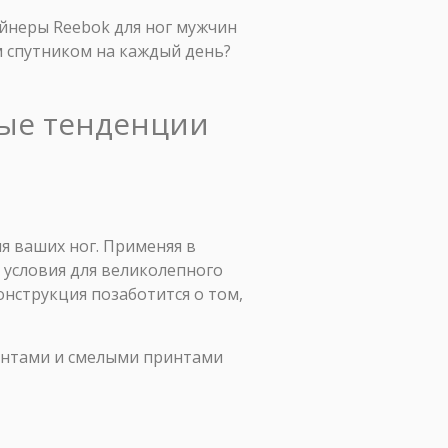
айнеры Reebok для ног мужчин
м спутником на каждый день?
ные тенденции
ля ваших ног. Применяя в
 условия для великолепного
онструкция позаботится о том,
кцентами и смелыми принтами