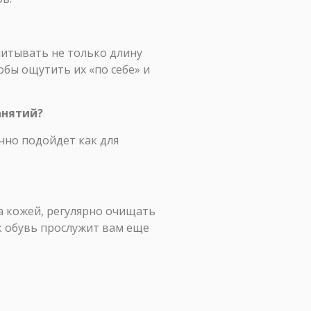
читывать не только длину
обы ощутить их «по себе» и
анятий?
чно подойдет как для
за кожей, регулярно очищать
ак обувь прослужит вам еще