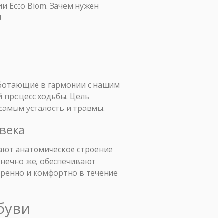
и Ecco Biom. Зачем нужен
!
и
работающие в гармонии с нашим
й процесс ходьбы. Цель
 самым усталость и травмы.
века
ают анатомическое строение
онечно же, обеспечивают
еренно и комфортно в течение
буви