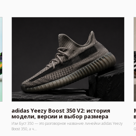
adidas Yeezy Boost 350 V2: история
модели, версии и выбор размера
Изи Буст 350 — это разговорное название линейки adidas Yeezy
У
Boost 350, а ч...
G