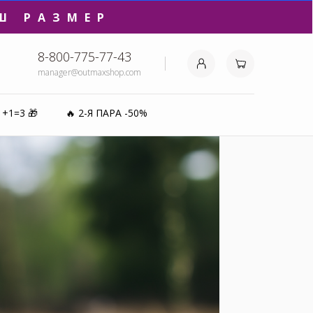
Ш РАЗМЕР
8-800-775-77-43
manager@outmaxshop.com
₽⚡️
1+1=3 🎁
🔥 2-Я ПАРА -50%
0%