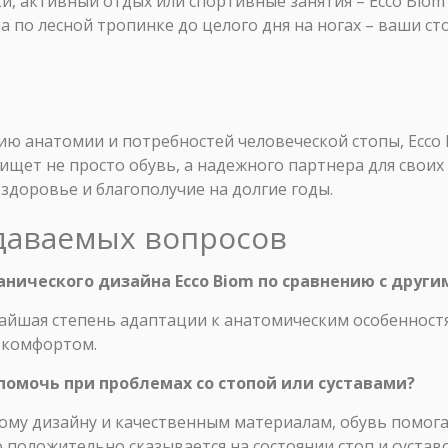
и, активный отдых или спортивные занятия – Ecco Biom
а по лесной тропинке до целого дня на ногах – ваши ст
ю анатомии и потребностей человеческой стопы, Ecco 
 ищет не просто обувь, а надежного партнера для своих
 здоровье и благополучие на долгие годы.
адаваемых вопросов
ханического дизайна Ecco Biom по сравнению с друг
айшая степень адаптации к анатомическим особенностя
 комфортом.
 помочь при проблемах со стопой или суставами?
ому дизайну и качественным материалам, обувь помога
о положительно сказывается на состоянии стоп и сустав