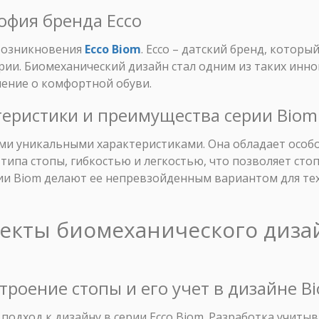
софия бренда Ecco
 возникновения
Ecco Biom
. Ecco – датский бренд, который
рии. Биомеханический дизайн стал одним из таких ин
ение о комфортной обуви.
теристики и преимущества серии Biom
ими уникальными характеристиками. Она обладает особ
типа стопы, гибкостью и легкостью, что позволяет сто
рии Biom делают ее непревзойденным вариантом для тех
пекты биомеханического дизай
строение стопы и его учет в дизайне B
 подход к дизайну в серии Ecco Biom. Разработка учиты