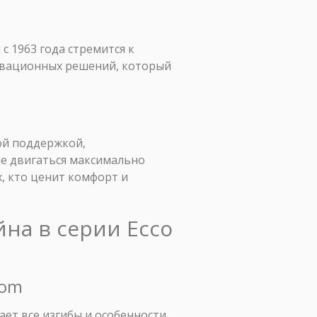
 с 1963 года стремится к
новационных решений, который
ой поддержкой,
пе двигаться максимально
, кто ценит комфорт и
на в серии Ecco
iom
вает все изгибы и особенности