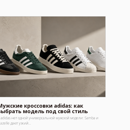
Мужские кроссовки adidas: как
выбрать модель под свой стиль
 adidas нет одной универсальной мужской модели: Samba и
azelle дают узкий...