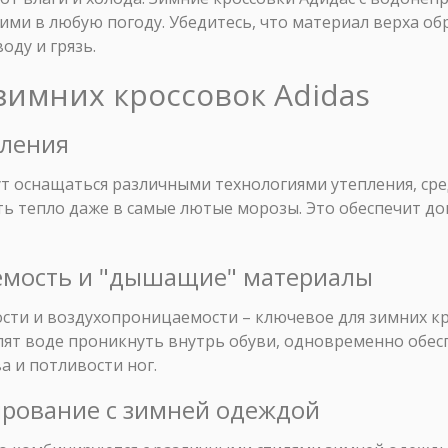
хими в любую погоду. Убедитесь, что материал верха 
ду и грязь.
зимних кроссовок Adidas
пления
ут оснащаться различными технологиями утепления, ср
ть тепло даже в самые лютые морозы. Это обеспечит д
емость и "дышащие" материалы
ти и воздухопроницаемости – ключевое для зимних кро
лят воде проникнуть внутрь обуви, одновременно обес
 и потливости ног.
ирование с зимней одеждой