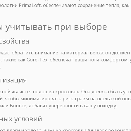
ологии PrimaLoft, обеспечивают сохранение тепла, ка
ры учитывать при выборе
 свойства
дас, обратите внимание на материал верха: он должен 
 такие как Gore-Tex, обеспечат ваши ноги комфортом, 
.
ртизация
жной является подошва кроссовок. Она должна быть ус
 чтобы минимизировать риск травм на скользкой пов
 или Bounce, добавят уверенности в вашу походку.
дных условий
 от влаги и холода. Зимние кроссовки Адидас с водон