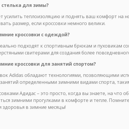
 стелька для зимы?
т усилить теплоизоляцию и поднять ваш комфорт на н
ать размер, если кроссовки немного велики.
зимние кроссовки с одеждой?
деально подходят к спортивным брюкам и пуховикам со
рстяными свитерами для создания более повседневного
имние кроссовки для занятий спортом?
вок Adidas обладают технологиями, позволяющими испо
 занятий определенными зимними видами спорта, таким
овками Адидас – это просто, когда вы знаете, на что о
ться зимними прогулками в комфорте и тепле. Помните
 здоровья в зимние месяцы!