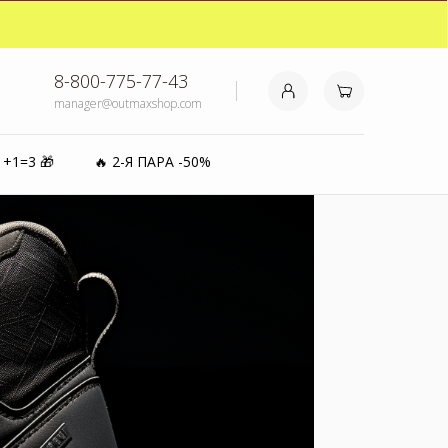
₽⚡️
8-800-775-77-43
manager@outmaxshop.com
0%
1+1=3 🎁
🔥 2-Я ПАРА -50%