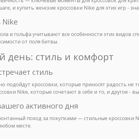
вечность — ключевые моменты для кроссовок для крит
ге, и купить женские кроссовки Nike для этих игр - зна
 Nike
ла и гольфа учитывают все особенности этих видов сп
симости от поля битвы.
ый день: стиль и комфорт
стречает стиль
о подойдут кроссовки, которые приносят радость не тол
совки Nike, которые сочетают в себе и то, и другое - в
 вашего активного дня
спонтанный поход за покупками — стильные кроссовки N
любом месте.