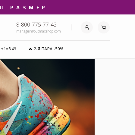
₽⚡️
8-800-775-77-43
manager@outmaxshop.com
0%
1+1=3 🎁
🔥 2-Я ПАРА -50%