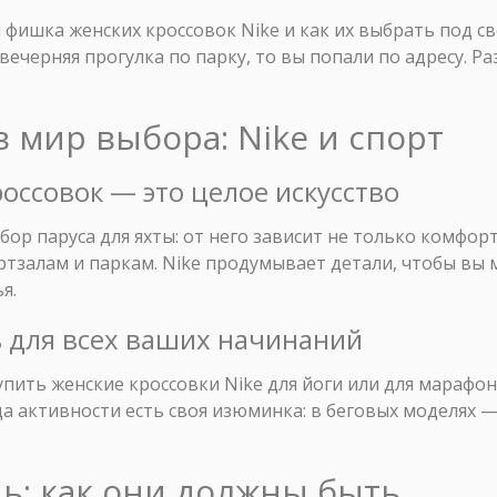
м фишка женских кроссовок Nike и как их выбрать под с
ечерняя прогулка по парку, то вы попали по адресу. Ра
в мир выбора: Nike и спорт
россовок — это целое искусство
ор паруса для яхты: от него зависит не только комфор
ртзалам и паркам. Nike продумывает детали, чтобы вы
я.
вь для всех ваших начинаний
упить женские кроссовки Nike для йоги или для марафон
да активности есть своя изюминка: в беговых моделях 
унь: как они должны быть