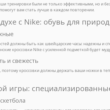
ваши тренировки были не только эффективными, но и бе
омогут вам стать лучше в каждом повторении.
здухе с Nike: обувь для приро
ёжные
остей должны быть как швейцарские часы: надежны и с
нские кроссовки Nike с усиленной подметкой будет му
ть и свежесть
 поэтому кроссовки должны держать ваши ножки в тепл
дой игры: специализированны
аскетбола