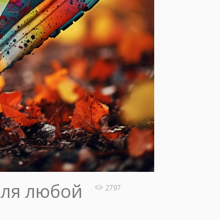
для любой
2797