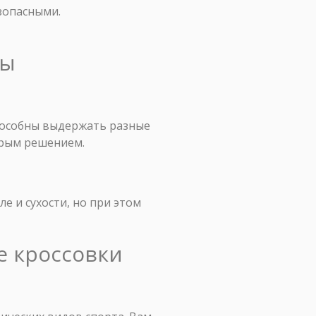
зопасными.
ды
пособны выдержать разные
дрым решением.
е и сухости, но при этом
е кроссовки