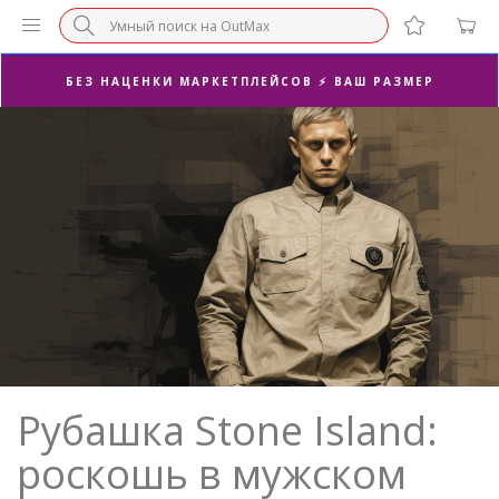
СУПЕРАКЦИЯ 🔥 2-Я ПАРА -50%
БЕЗ НАЦЕНКИ МАРКЕТПЛЕЙСОВ ⚡ ВАШ РАЗМЕР
3-Я ПАРА В ПОДАРОК 🎁
ПОСЛЕДНИЕ РАЗМЕРЫ ОТ 1500₽⚡️
СУПЕРАКЦИЯ 🔥 2-Я ПАРА -50%
Рубашка Stone Island:
роскошь в мужском