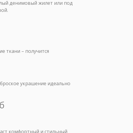
тлый денимовый жилет или под
рой.
е ткани – получится
еброское украшение идеально
б
даст комфортный и стильный