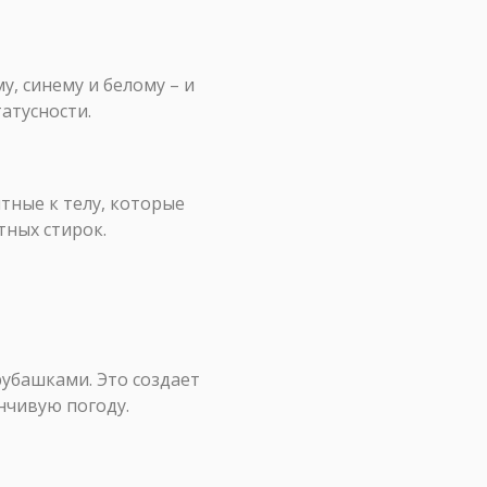
, синему и белому – и
атусности.
тные к телу, которые
тных стирок.
рубашками. Это создает
нчивую погоду.