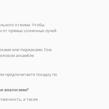
ильного отжима. Чтобы
 от прямых солнечных лучей.
рюками или пиджаками. Она
деловом ансамбле.
сли предпочитаете посадку по
.
ми аналогами?
овечность, а также