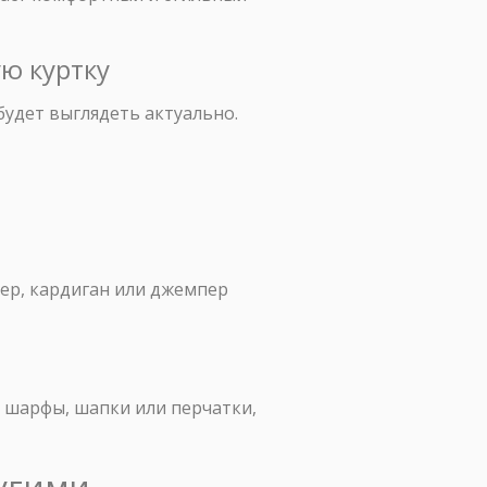
ую куртку
будет выглядеть актуально.
ер, кардиган или джемпер
е шарфы, шапки или перчатки,
ругими