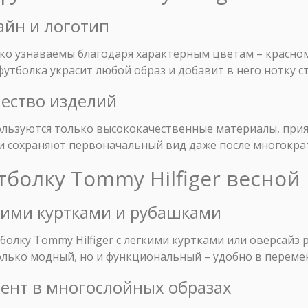
айн и логотип
ко узнаваемы благодаря характерным цветам – красному
утболка украсит любой образ и добавит в него нотку ст
чество изделий
ользуются только высококачественные материалы, прия
и сохраняют первоначальный вид даже после многокра
утболку Tommy Hilfiger весной
гкими куртками и рубашками
болку Tommy Hilfiger с легкими куртками или оверсайз 
олько модный, но и функциональный – удобно в переме
кцент в многослойных образах