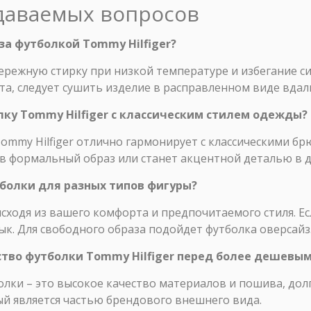
адаваемых вопросов
за футболкой Tommy Hilfiger?
ережную стирку при низкой температуре и избегание с
а, следует сушить изделие в расправленном виде вдали
лку Tommy Hilfiger с классическим стилем одежды?
ommy Hilfiger отлично гармонирует с классическими б
 в формальный образ или станет акцентной деталью в 
тболки для разных типов фигуры?
сходя из вашего комфорта и предпочитаемого стиля. Е
ык. Для свободного образа подойдет футболка оверсайз
ство футболки Tommy Hilfiger перед более дешевы
ки – это высокое качество материалов и пошива, долг
й является частью брендового внешнего вида.