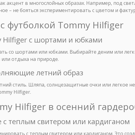
ак акцент в многослойных образах. Например, под све
ное – не бояться экспериментировать с цветом и факту
 с футболкой Tommy Hilfiger
 Hilfiger с шортами и юбками
ть со шортами или юбками. Выбирайте деним или легки
 или отдыха на природе.
полняющие летний образ
тний стиль. Шляпа, солнцезащитные очки или легкое н
mmy Hilfiger.
my Hilfiger в осенний гардеро
е с теплым свитером или кардиганом
нировать с теплым свитером или кардиганом. Это соз