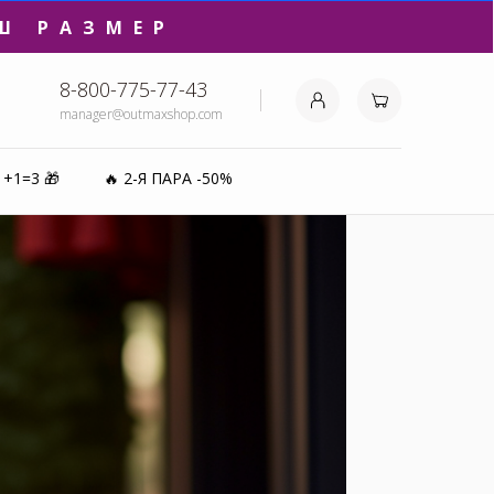
Ш РАЗМЕР
8-800-775-77-43
manager@outmaxshop.com
₽⚡️
1+1=3 🎁
🔥 2-Я ПАРА -50%
0%