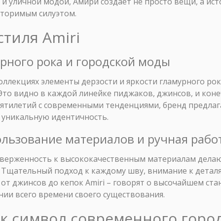
и уличной модой, Амири создаёт не просто вещи, а ист
вторимым силуэтом.
стиля Amiri
рного рока и городской моды
 коллекциях элементы дерзости и яркости гламурного ро
Это видно в каждой линейке пиджаков, джинсов, и коне
ятилетий с современными тенденциями, бренд предлага
 уникальную идентичность.
ользование материалов и ручная рабо
иверженность к высококачественным материалам делаю
. Тщательный подход к каждому шву, внимание к детал
 от джинсов до кепок Amiri – говорят о высочайшем ст
нии всего времени своего существования.
как символ современного горо