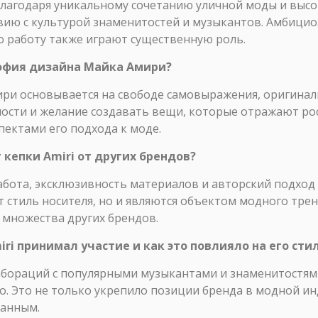
благодаря уникальному сочетанию уличной моды и высок
вию с культурой знаменитостей и музыкантов. Амбицио
ю работу также играют существенную роль.
софия дизайна Майка Амири?
ри основывается на свободе самовыражения, оригиналь
ости и желание создавать вещи, которые отражают ро
ектами его подхода к моде.
 кепки Amiri от других брендов?
работа, эксклюзивность материалов и авторский подход 
 стиль носителя, но и являются объектом модного тре
о множества других брендов.
iri принимал участие и как это повлияло на его сти
лабораций с популярными музыкантами и знаменитостям
о. Это не только укрепило позиции бренда в модной инд
ланным.