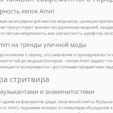
рность кепок Amiri
ым аксессуаром для многих модников, ценящих оригин
циях присутствует множество различных моделей, каждая
то лёгкая небрежность или элегантность шрифтов, исп
Amiri на тренды уличной моды
о дополнение к образу, это заявление о принадлежност
енитостей до модных блогеров – кепки Amiri задают то
бинации и эксперименты с доступными предметами гард
ура стритвира
 музыкантами и знаменитостями
ся одним из фаворитов среди творческой элиты. Музык
х от Amiri, поднимая интерес и стимулируя обсуждение 