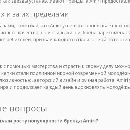
 как звёзды устанавливают тренды, а Amiri предоставл
ах и за их пределами
азами, заметили, что Amiri успешно завоёвывает как по
ысшего качества, но и стиль жизни, бренд зарекомендо
 потребителей, призвав каждого открыть свой потенци
ак с помощью мастерства и страсти к своему делу мож
 кепки стали подлинной иконой современной молодёжн
люзивностью, авторский дизайн и ручная работа, Amiri
вира и продолжает каждый день вдохновлять молодёжь
ые вопросы
овали росту популярности бренда Amiri?