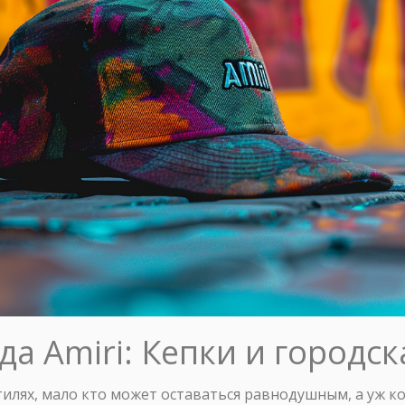
а Amiri: Кепки и городс
тилях, мало кто может оставаться равнодушным, а уж к