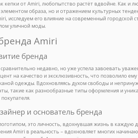
к кепки от Amiri, любопытство растёт вдвойне. Как и л
то элементом образа, но и отражением культурных тенде
iri, исследуем его влияние на современный городской с
лом уличной моды.
бренда Amiri
звитие бренда
т сравнительно недавно, но уже успела завоевать уваже
кцент на качество и эксклюзивность, что позволило ему
аной одежды. Вдохновляясь духом свободы и непринужд
нты, такие как разнообразные типы оформления и уник
 покупателя.
изайнер и основатель бренда
логотипом, это личность, вдохнувшая жизнь в каждую 
ения Amiri в реальность – вдохновляет многих начина