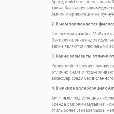
Бренд Amiri стал популярным 
также благодаря взаимодейст
Амири и ориентация на ручну
2. В чем заключается фило
Философия дизайна Майка Ами
Высокая оценка индивидуальн
также являются ключевыми асп
3. Какие элементы отличают
Кепки Amiri отличает ручная 
отлично сидят и подчеркивают
аксессуар среди бесчисленног
4. В каких коллаборациях Am
Amiri имел ряд успешных кол
бренда с мирами музыки и кин
стиль более узнаваемым и же