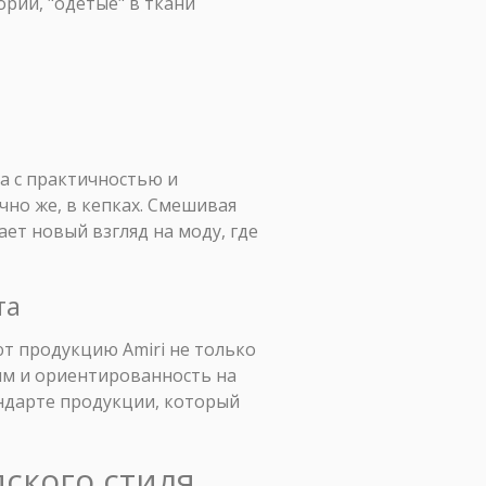
ории, "одетые" в ткани
ка с практичностью и
чно же, в кепках. Смешивая
ет новый взгляд на моду, где
та
т продукцию Amiri не только
ям и ориентированность на
андарте продукции, который
дского стиля