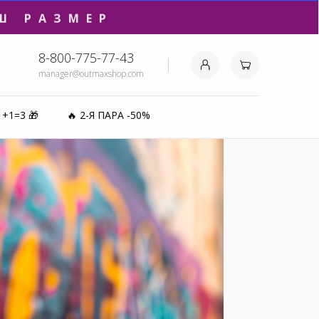
Ш РАЗМЕР
8-800-775-77-43
manager@outmaxshop.com
₽⚡️
1+1=3 🎁
🔥 2-Я ПАРА -50%
0%