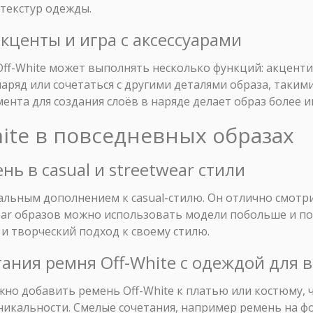
текстур одежды.
акценты и игра с аксессуарами
Off-White может выполнять несколько функций: акцент
ряд или сочетаться с другими деталями образа, такими
ента для создания слоёв в наряде делает образ более 
hite в повседневных образах
нь в casual и streetwear стили
альным дополнением к casual-стилю. Он отлично смотри
wear образов можно использовать модели побольше и п
и творческий подход к своему стилю.
тания ремня Off-White с одеждой для 
но добавить ремень Off-White к платью или костюму, 
никальности. Смелые сочетания, например ремень на ф