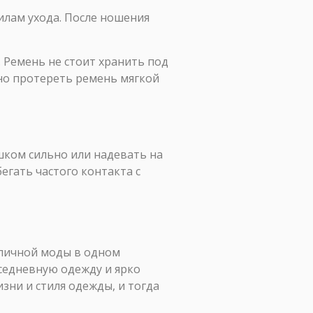
илам ухода. После ношения
 Ремень не стоит хранить под
но протереть ремень мягкой
шком сильно или надевать на
егать частого контакта с
 уличной моды в одном
седневную одежду и ярко
зни и стиля одежды, и тогда