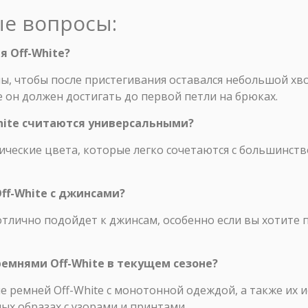
ые вопросы:
я Off-White?
ы, чтобы после пристегивания оставался небольшой хв
е он должен достигать до первой петли на брюках.
White считаются универсальными?
сические цвета, которые легко сочетаются с большинс
ff-White с джинсами?
 отлично подойдет к джинсам, особенно если вы хотите
ремнями Off-White в текущем сезоне?
ие ремней Off-White с монотонной одеждой, а также их 
ных образах с узорами и принтами.