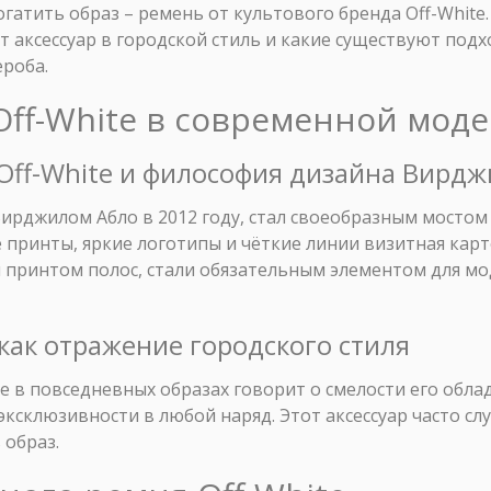
гатить образ – ремень от культового бренда Off-White.
 аксессуар в городской стиль и какие существуют подх
роба.
Off-White в современной моде
 Off-White и философия дизайна Вирд
Вирджилом Абло в 2012 году, стал своеобразным мосто
ринты, яркие логотипы и чёткие линии визитная карто
м принтом полос, стали обязательным элементом для мо
 как отражение городского стиля
e в повседневных образах говорит о смелости его обла
эксклюзивности в любой наряд. Этот аксессуар часто с
 образ.