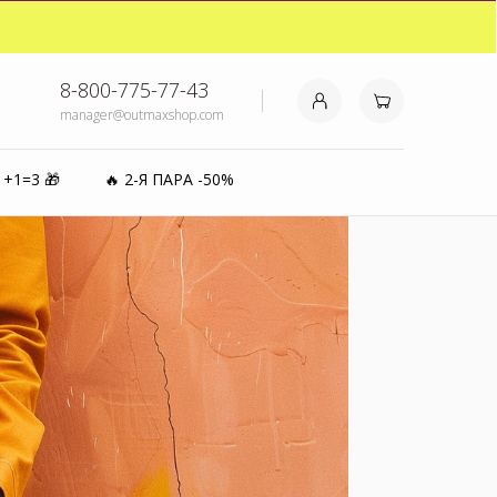
₽⚡️
8-800-775-77-43
manager@outmaxshop.com
0%
1+1=3 🎁
🔥 2-Я ПАРА -50%