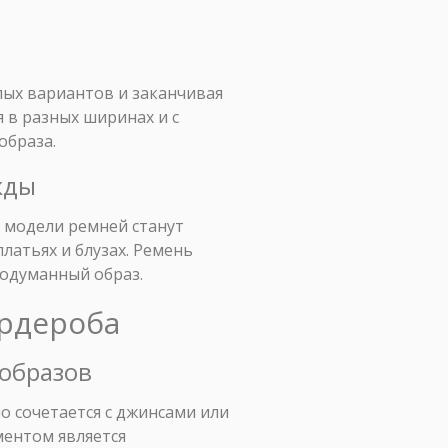
лых вариантов и заканчивая
 в разных ширинах и с
образа.
жды
 модели ремней станут
латьях и блузах. Ремень
родуманный образ.
ардероба
 образов
о сочетается с джинсами или
ментом является