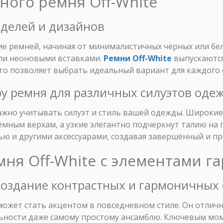
ного ремня Off-White
оделей и дизайнов
ие ремней, начиная от минималистичных чёрных или бе
ли неоновыми вставками.
Ремни Off-White
выпускаются
то позволяет выбрать идеальный вариант для каждого 
ру ремня для различных силуэтов оде
ажно учитывать силуэт и стиль вашей одежды. Широкие
ным верхам, а узкие элегантно подчеркнут талию на п
ью и другими аксессуарами, создавая завершённый и п
мня Off-White с элементами г
 создание контрастных и гармоничных
может стать акцентом в повседневном стиле. Он отличн
льности даже самому простому ансамблю. Ключевым мо