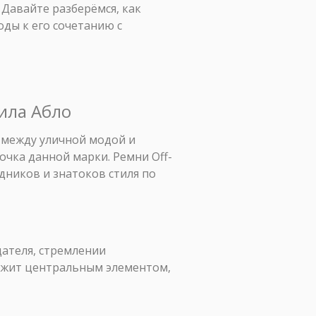
 Давайте разберёмся, как
оды к его сочетанию с
жила Абло
м между уличной модой и
чка данной марки. Ремни Off-
дников и знатоков стиля по
дателя, стремлении
лужит центральным элементом,