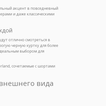
альный акцент в повседневный
берами и даже классическими
еждой
удут отлично смотреться в
рогую черную куртку для более
 идеальным выбором для
rland, сочетаемые с шортами
я внешнего вида