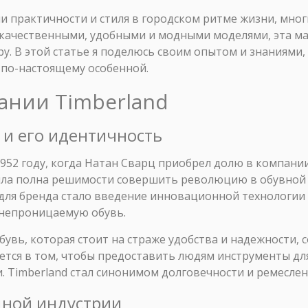
ии практичности и стиля в городском ритме жизни, мно
 качественными, удобными и модными моделями, эта ма
у. В этой статье я поделюсь своим опытом и знаниями
d по-настоящему особенной.
ании Timberland
а и его идентичность
 1952 году, когда Натан Сварц приобрел долю в компани
ыла полна решимости совершить революцию в обувной
для бренда стало введение инновационной технологи
непроницаемую обувь.
обувь, которая стоит на страже удобства и надежности,
ется в том, чтобы предоставить людям инструменты для
. Timberland стал синонимом долговечности и ремеслен
одной индустрии