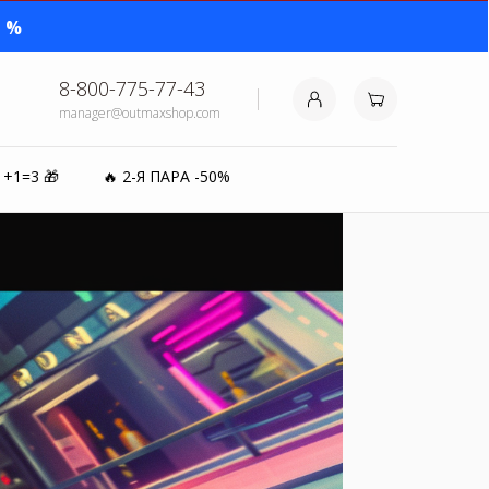
0%
Ш РАЗМЕР
8-800-775-77-43
manager@outmaxshop.com
1+1=3 🎁
🔥 2-Я ПАРА -50%
₽⚡️
0%