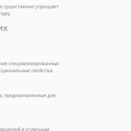
то существенно упрощает
пару.
их
ание специализированных
кциональные свойства.
a, предназначенные для
 моделей и отличным