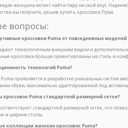
ждая женщина может найти пару на свой вкус. Надеемся
ства вы получите, решив купить кроссовки Пума.
ые вопросы:
ортивные кроссовки Puma от повседневных моделей
ладают технологичным внешним видом и дополнитель
вные кроссовки больше ориентированы на стиль и комф
ационность технологий Puma?
Puma проявляется в разработке уникальных систем ам
ании обуви, максимально адаптированной под активны
ы кроссовок Puma стандартной размерной сетке?
оответствуют стандартной размерной сетке, что позво
е и ширине стопы.
вые коллекции женских кроссовок Puma?