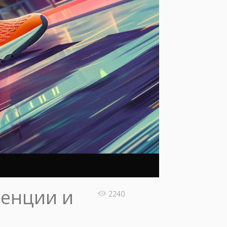
денции и
2240