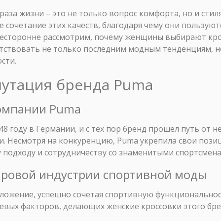
раза жизни – это не только вопрос комфорта, но и стил
 сочетание этих качеств, благодаря чему они пользую
сесторонне рассмотрим, почему женщины выбирают кро
етствовать не только последним модным тенденциям, 
сти.
путация бренда Puma
компании Puma
48 году в Германии, и с тех пор бренд прошел путь от
. Несмотря на конкуренцию, Puma укрепила свои позиц
подходу и сотрудничеству со знаменитыми спортсмена
мировой индустрии спортивной моды
ложение, успешно сочетая спортивную функционально
чевых факторов, делающих женские кроссовки этого бр