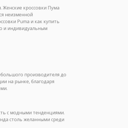
я. Женские кроссовки Пума
тся неизменной
ссовки Puma и как купить
но и индивидуальным
 небольшого производителя до
ии на рынке, благодаря
ми.
сть с модными тенденциями.
енда столь желанными среди