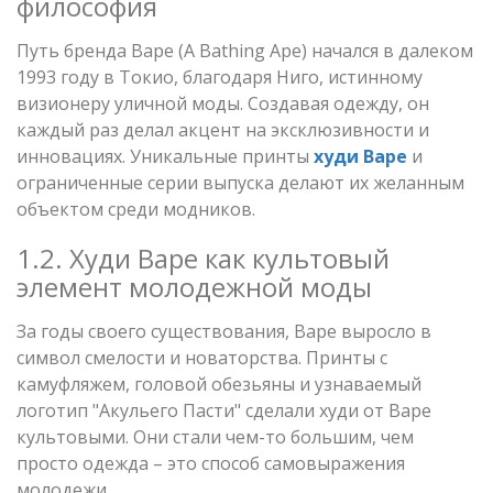
философия
Путь бренда Bape (A Bathing Ape) начался в далеком
1993 году в Токио, благодаря Ниго, истинному
визионеру уличной моды. Создавая одежду, он
каждый раз делал акцент на эксклюзивности и
инновациях. Уникальные принты
худи Bape
и
ограниченные серии выпуска делают их желанным
объектом среди модников.
1.2. Худи Bape как культовый
элемент молодежной моды
За годы своего существования, Bape выросло в
символ смелости и новаторства. Принты с
камуфляжем, головой обезьяны и узнаваемый
логотип "Акульего Пасти" сделали худи от Bape
культовыми. Они стали чем-то большим, чем
просто одежда – это способ самовыражения
молодежи.