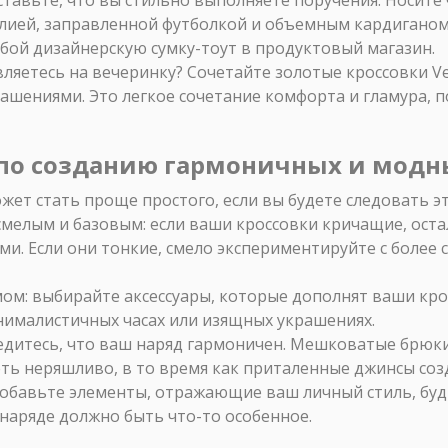
ией, заправленной футболкой и объемным кардиганом.
собой дизайнерскую сумку-тоут в продуктовый магазин.
ляетесь на вечеринку? Сочетайте золотые кроссовки V
шениями. Это легкое сочетание комфорта и гламура, 
 по созданию гармоничных и модн
ожет стать проще простого, если вы будете следовать э
смелым и базовым: если ваши кроссовки кричащие, ос
и. Если они тонкие, смело экспериментируйте с более
мом: выбирайте аксессуары, которые дополнят ваши кро
нималистичных часах или изящных украшениях.
едитесь, что ваш наряд гармоничен. Мешковатые брюк
ть неряшливо, в то время как приталенные джинсы соз
обавьте элементы, отражающие ваш личный стиль, буд
наряде должно быть что-то особенное.