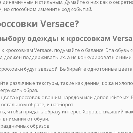
е динамичным и стильным. Думайте о них как о секрет
 но способном изменить ход событий.
россовки Versace?
ыбору одежды к кроссовкам Versa
 кроссовкам Versace, подумайте о балансе. Эта обувь с
д должен поддерживать их, а не конкурировать с ними.
кроссовки будут звездой. Выбирайте однотонные цвета 
йте различные текстуры, такие как деним, кожа и хлоп
регружать образ.
 цвета кроссовок с вашим нарядом или дополняйте их. Е
 остальном образе, и наоборот.
ь, чтобы придать образу интерес. Хорошо сидящий жак
я внимания от обуви.
праздничных образов
тавьте, что вы стильно выполняете поручения. Носите 