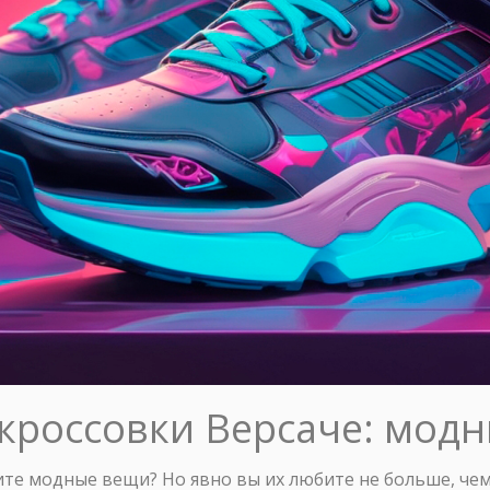
 кроссовки Версаче: мод
ите модные вещи? Но явно вы их любите не больше, че