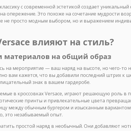
 классику с современной эстетикой создает уникальны
на опережение. Это похоже на сочетание мудрости возр
ace не просто модным выбором, но и выражением индив
Versace влияют на стиль?
и материалов на общий образ
сь на мероприятие — ваш наряд на высоте, но чего-то н
апно вам кажется, что вы добавили последний штрих к 
склицательный знак в вашем гардеробе.
емые в кроссовках Versace, играют решающую роль в п
зотические принты и привлекательные цвета превращаю
ницу между обычным бургером и изысканным вариантом
о, это незабываемый опыт.
ратить простой наряд в необычный. Они добавляют нотк