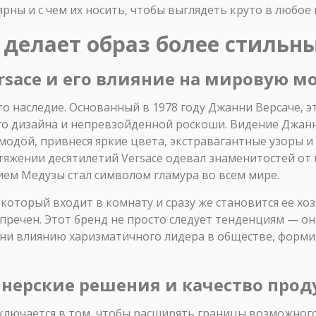
рны и с чем их носить, чтобы выглядеть круто в любое
 делает образ более стильн
rsace и его влияние на мировую м
это наследие. Основанный в 1978 году Джанни Версаче, 
го дизайна и непревзойденной роскоши. Видение Джанн
 модой, привнеся яркие цвета, экстравагантные узоры и
тяжении десятилетий Versace одевал знаменитостей от
ием Медузы стал символом гламура во всем мире.
, который входит в комнату и сразу же становится ее хо
упречен. Этот бренд не просто следует тенденциям — он
дни влиянию харизматичного лидера в обществе, форм
нерские решения и качество про
ключается в том, чтобы расширять границы возможного