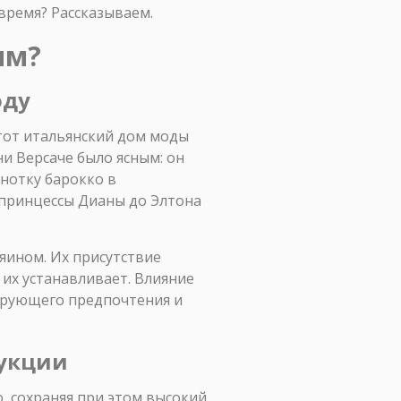
 время? Рассказываем.
ым?
оду
этот итальянский дом моды
и Версаче было ясным: он
 нотку барокко в
 принцессы Дианы до Элтона
зяином. Их присутствие
 их устанавливает. Влияние
ирующего предпочтения и
дукции
, сохраняя при этом высокий