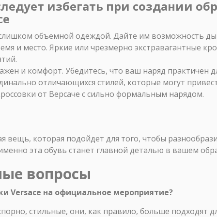
ледует избегать при создании обр
ce
о слишком объемной одеждой. Дайте им возможность ды
ремя и место. Яркие или чрезмерно экстравагантные кр
тий.
ажен и комфорт. Убедитесь, что ваш наряд практичен дл
динально отличающихся стилей, которые могут привест
россовки от Версаче с сильно формальным нарядом.
ная вещь, которая подойдет для того, чтобы разнообраз
 именно эта обувь станет главной деталью в вашем обра
мые вопросы
вки Versace на официальное мероприятие?
есспорно, стильные, они, как правило, больше подходят