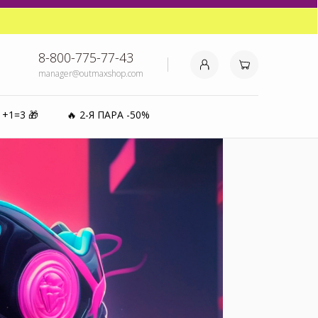
₽⚡️
8-800-775-77-43
manager@outmaxshop.com
0%
1+1=3 🎁
🔥 2-Я ПАРА -50%