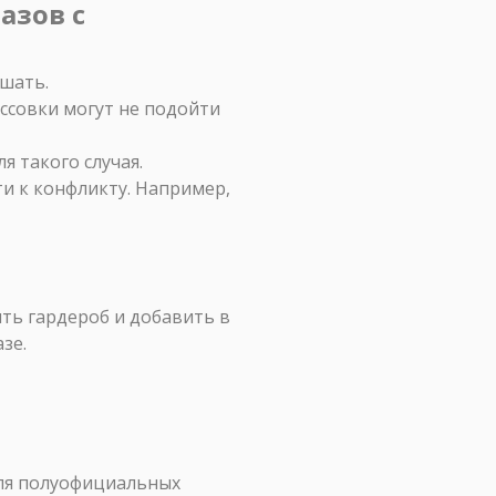
азов с
шать.
оссовки могут не подойти
я такого случая.
и к конфликту. Например,
ить гардероб и добавить в
зе.
 для полуофициальных