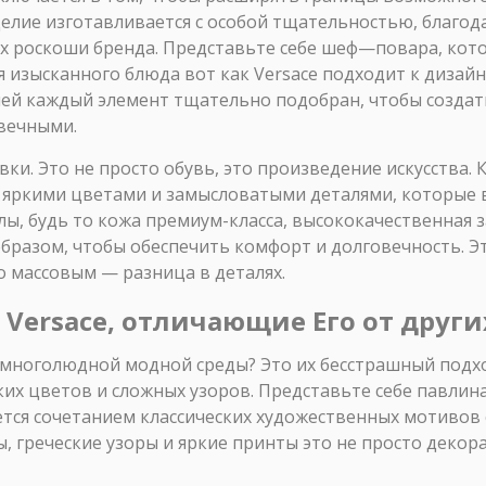
делие изготавливается с особой тщательностью, благод
х роскоши бренда. Представьте себе шеф—повара, ко
 изысканного блюда вот как Versace подходит к дизай
ей каждый элемент тщательно подобран, чтобы создать
овечными.
вки. Это не просто обувь, это произведение искусства. 
яркими цветами и замысловатыми деталями, которые в
ы, будь то кожа премиум-класса, высококачественная 
бразом, чтобы обеспечить комфорт и долговечность. Э
о массовым — разница в деталях.
 Versace, отличающие Его от други
 многолюдной модной среды? Это их бесстрашный подход
ких цветов и сложных узоров. Представьте себе павлина
ется сочетанием классических художественных мотиво
, греческие узоры и яркие принты это не просто декор