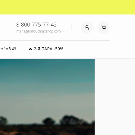
₽⚡️
8-800-775-77-43
manager@outmaxshop.com
0%
1+1=3 🎁
🔥 2-Я ПАРА -50%