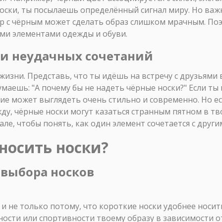
ски, ты посылаешь определённый сигнал миру. Но важн
ор с чёрным может сделать образ слишком мрачным. По
ими элементами одежды и обуви.
и неудачных сочетаний
изни. Представь, что ты идёшь на встречу с друзьями 
маешь: "А почему бы не надеть чёрные носки?" Если т
ние может выглядеть очень стильно и современно. Но 
у, чёрные носки могут казаться странным пятном в тво
ле, чтобы понять, как один элемент сочетается с други
носить носки?
 выбора носков
 и не только потому, что короткие носки удобнее носит
ности или спортивности твоему образу в зависимости о