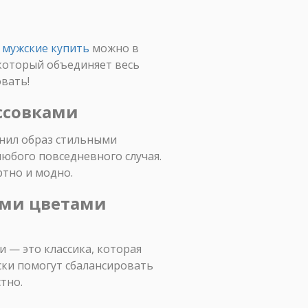
 мужские купить
можно в
 который объединяет весь
вать!
ссовками
лнил образ стильными
любого повседневного случая.
ртно и модно.
ыми цветами
 — это классика, которая
ски помогут сбалансировать
тно.