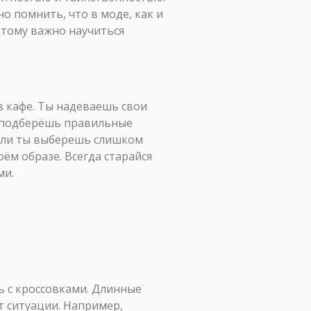
о помнить, что в моде, как и
этому важно научиться
в кафе. Ты надеваешь свои
ы подберёшь правильные
если ты выберешь слишком
ём образе. Всегда старайся
ми.
ь с кроссовками. Длинные
т ситуации. Например,