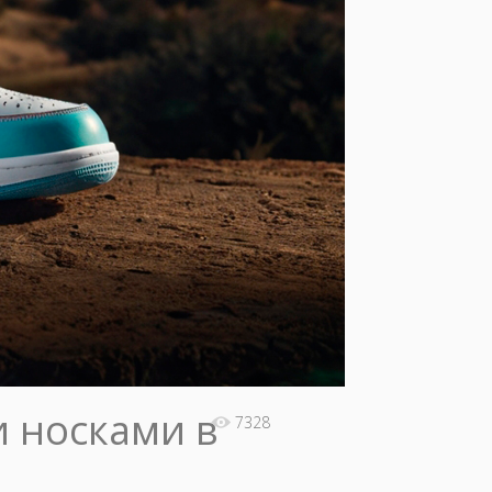
и носками в
7328