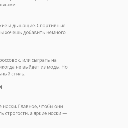
овками.
гкие и дышащие. Спортивные
и ты хочешь добавить немного
оссовок, или сыграть на
икогда не выйдет из моды. Но
ьный стиль.
и
 носки. Главное, чтобы они
ь строгости, а яркие носки —