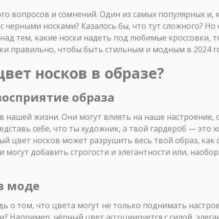
го вопросов и сомнений. Один из самых популярных и, 
с черными носками? Казалось бы, что тут сложного? Но 
ад тем, какие носки надеть под любимые кроссовки, то 
ски правильно, чтобы быть стильным и модным в 2024 го
вет носков в образе?
восприятие образа
в нашей жизни. Они могут влиять на наше настроение,
ставь себе, что ты художник, а твой гардероб — это х
й цвет носков может разрушить весь твой образ, как с
и могут добавить строгости и элегантности или, наобор
в моде
дь о том, что цвета могут не только поднимать настрое
? Например, чёрный цвет ассоциируется с силой, элег