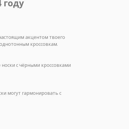
4 году
ь настоящим акцентом твоего
 однотонным кроссовкам.
е носки с чёрными кроссовками
ки могут гармонировать с