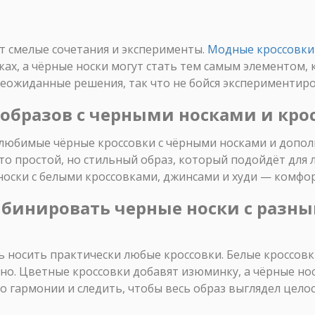
ят смелые сочетания и эксперименты.
Модные кроссовки
ах, а чёрные носки могут стать тем самым элементом,
неожиданные решения, так что не бойся экспериментиро
образов с черными носками и кро
и любимые чёрные кроссовки с чёрными носками и допо
то простой, но стильный образ, который подойдёт для 
носки с белыми кроссовками, джинсами и худи — комфо
мбинировать черные носки с разн
носить практически любые кроссовки. Белые кроссовки
ьно. Цветные кроссовки добавят изюминку, а чёрные но
о гармонии и следить, чтобы весь образ выглядел целос