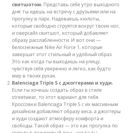
свитшотом.
Представь себе утро выходного
дня: ты идешь на встречу с друзьями или на
прогулку в парк. Надеваешь кюлоты,
которые свободно струятся вокруг твоих ног,
и оверсайз свитшот, который добавляет
образу расслабленности. И вот они —
белоснежные Nike Air Force 1, которые
завершат этот стильный и удобный образ.
Это как когда ты выходишь на улицу,
чувствуя себя уверенно и легко, как будто
мир в твоих руках.
Balenciaga Triple S с джоггерами и худи.
Если ты хочешь создать образ в стиле
streetwear, то этот вариант для тебя.
Кроссовки Balenciaga Triple S с их массивным
дизайном добавляют образу веса, а джоггеры
и худи создают атмосферу комфорта и
свободы. Такой образ — это как прогулка по
городу в дождливый день, когда ты