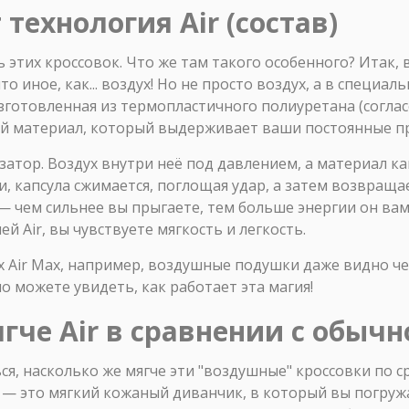
 технология Air (состав)
 этих кроссовок. Что же там такого особенного? Итак, 
то иное, как... воздух! Но не просто воздух, а в специа
изготовленная из термопластичного полиуретана (соглас
ый материал, который выдерживает ваши постоянные пр
атор. Воздух внутри неё под давлением, а материал ка
и, капсула сжимается, поглощая удар, а затем возвраща
— чем сильнее вы прыгаете, тем больше энергии он вам
й Air, вы чувствуете мягкость и легкость.
х Air Max, например, воздушные подушки даже видно ч
о можете увидеть, как работает эта магия!
гче Air в сравнении с обычн
я, насколько же мягче эти "воздушные" кроссовки по с
 — это мягкий кожаный диванчик, в который вы погружа