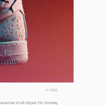
e
6965
 фанатом этой обуви. Но почему