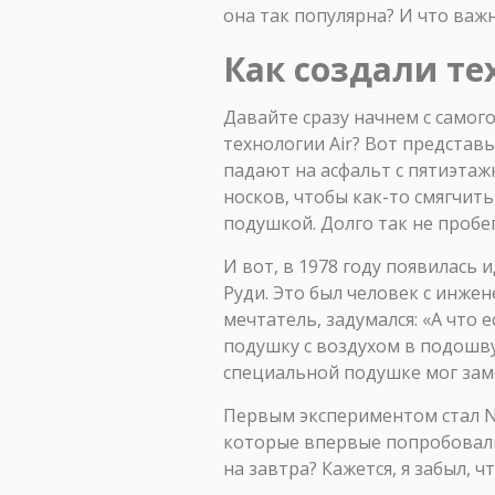
она так популярна? И что важ
Как создали те
Давайте сразу начнем с самого
технологии Air? Вот представь
падают на асфальт с пятиэтажк
носков, чтобы как-то смягчит
подушкой. Долго так не пробе
И вот, в 1978 году появилась
Руди. Это был человек с инже
мечтатель, задумался: «А что
подушку с воздухом в подошву
специальной подушке мог заме
Первым экспериментом стал Nik
которые впервые попробовали к
на завтра? Кажется, я забыл, ч