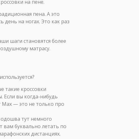
россовки на пене.
радиционная пена. А это
 день на ногах. Это как раз
ваши шаги становятся более
воздушному матрасу.
 используется?
ые такие кроссовки
ы. Если вы когда-нибудь
 Max — это не только про
 Подошва тут немного
т вам буквально летать по
марафонских дистанциях.