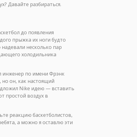
ух? Давайте разбираться.
аскетбол до появления
ждого прыжка их ноги будто
о надевали несколько пар
падающего холодильника
ел инженер по имени Фрэнк
 но он, как настоящий
редложил Nike идею — вставить
от простой воздух в
авьте реакцию баскетболистов,
ребята, а можно я оставлю эти