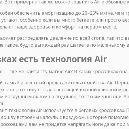
. Вот примерно так же можно сравнить Air и обычные к
пособен обеспечить амортизацию до 20–25% мягче, чем т
устают, особенно если вы много бегаете или просто весь
делают наше здоровье и комфорт на первом месте.
зволяет распределять давление по всей стопе, так что 
 такое, будто вы каждый раз шагаете по маленькому 
ках есть технология Air
 — где же найти эту магию Air? В каких кроссовках она
й, самый известный представитель семейства Air. Перв
 тех пор этот силуэт стал настоящей иконой уличной мод
м воздушным окном на подошве, то это именно они. Air
ль.
нт технологии Air используется в беговых кроссовках.
 подошву встроены капсулы с воздухом, которые помогаю
кроссовками вам не придется напрягать ноги даже при 