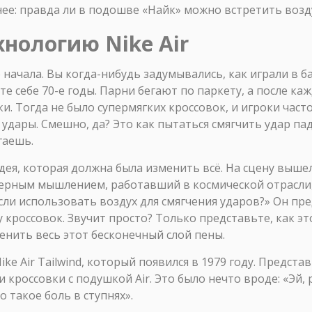
нее: правда ли в подошве «Найк» можно встретить возд
хнологию Nike Air
 начала. Вы когда-нибудь задумывались, как играли в б
те себе 70-е годы. Парни бегают по паркету, а после ка
и. Тогда не было супермягких кроссовок, и игроки част
ь удары. Смешно, да? Это как пытаться смягчить удар 
гаешь.
 идея, которая должна была изменить всё. На сцену выш
нерным мышлением, работавший в космической отрасли,
 если использовать воздух для смягчения ударов?» Он п
 кроссовок. Звучит просто? Только представьте, как эт
нить весь этот бесконечный слой пены.
e Air Tailwind, который появился в 1979 году. Предст
россовки с подушкой Air. Это было нечто вроде: «Эй, 
то такое боль в ступнях».