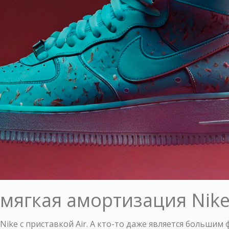
: мягкая амортизация Nik
ike с приставкой Air. А кто-то даже является большим