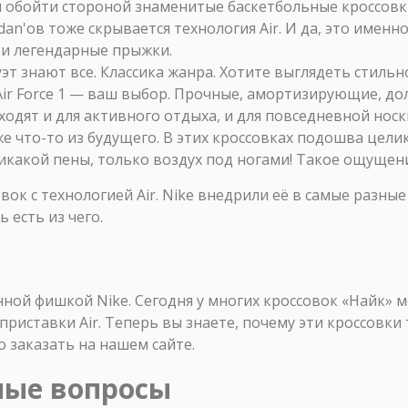
обойти стороной знаменитые баскетбольные кроссовк
rdan'ов тоже скрывается технология Air. И да, это именн
и легендарные прыжки.
эт знают все. Классика жанра. Хотите выглядеть стильн
ir Force 1 — ваш выбор. Прочные, амортизирующие, до
одят и для активного отдыха, и для повседневной носк
е что-то из будущего. В этих кроссовках подошва цели
никакой пены, только воздух под ногами! Такое ощущени
вок с технологией Air. Nike внедрили её в самые разн
 есть из чего.
ной фишкой Nike. Сегодня у многих кроссовок «Найк» 
приставки Air. Теперь вы знаете, почему эти кроссовки
 заказать на нашем сайте.
мые вопросы