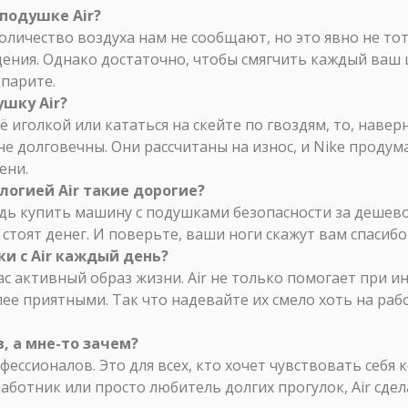
 подушке Air?
 количество воздуха нам не сообщают, но это явно не т
ения. Однако достаточно, чтобы смягчить каждый ваш 
 парите.
шку Air?
её иголкой или кататься на скейте по гвоздям, то, наве
е долговечны. Они рассчитаны на износ, и Nike продума
ени.
логией Air такие дорогие?
дь купить машину с подушками безопасности за дешево?
стоят денег. И поверьте, ваши ноги скажут вам спасиб
ки с Air каждый день?
ас активный образ жизни. Air не только помогает при и
ее приятными. Так что надевайте их смело хоть на рабо
в, а мне-то зачем?
офессионалов. Это для всех, кто хочет чувствовать себ
аботник или просто любитель долгих прогулок, Air сдел