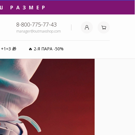
₽⚡️
8-800-775-77-43
manager@outmaxshop.com
0%
1+1=3 🎁
🔥 2-Я ПАРА -50%