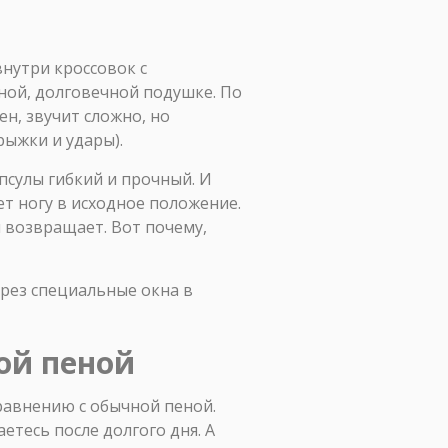
внутри кроссовок с
льной, долговечной подушке. По
ен, звучит сложно, но
ыжки и удары).
псулы гибкий и прочный. И
ет ногу в исходное положение.
 возвращает. Вот почему,
ерез специальные окна в
ой пеной
равнению с обычной пеной.
етесь после долгого дня. А