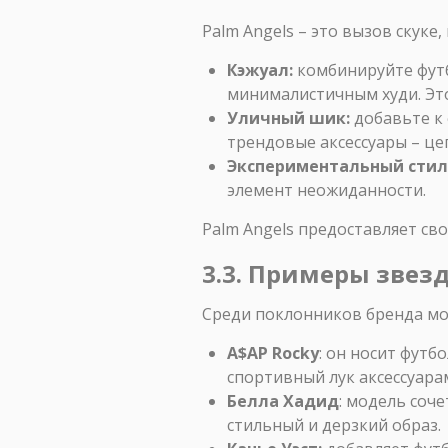
Palm Angels – это вызов скуке
Кэжуал:
комбинируйте футб
минималистичным худи. Эт
Уличный шик:
добавьте к 
трендовые аксессуары – цеп
Экспериментальный стил
элемент неожиданности.
Palm Angels предоставляет св
3.3. Примеры звез
Среди поклонников бренда мо
A$AP Rocky
: он носит фут
спортивный лук аксессуара
Белла Хадид
: модель соч
стильный и дерзкий образ.