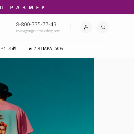
₽⚡️
8-800-775-77-43
manager@outmaxshop.com
0%
1+1=3 🎁
🔥 2-Я ПАРА -50%