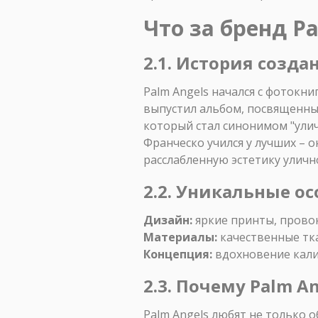
Что за бренд Pa
2.1. История созд
Palm Angels начался с фотокн
выпустил альбом, посвященный
который стал синонимом "улич
Франческо учился у лучших – о
расслабленную эстетику уличн
2.2. Уникальные ос
Дизайн:
яркие принты, прово
Материалы:
качественные тка
Концепция:
вдохновение кали
2.3. Почему Palm A
Palm Angels любят не только о