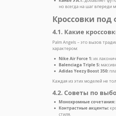
Канье Уэст:
добавляет футб
но всегда на шаг впереди 
Кроссовки под 
4.1. Какие кроссов
Palm Angels – это вызов тради
характером:
Nike Air Force 1:
их лаконич
Balenciaga Triple S:
массивн
Adidas Yeezy Boost 350:
пла
Каждая из этих моделей не то
4.2. Советы по выб
Монохромные сочетания:
Контрастные акценты:
кро
стиля.