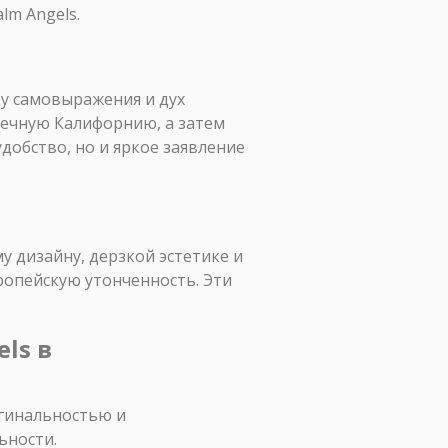
lm Angels.
оду самовыражения и дух
нечную Калифорнию, а затем
удобство, но и яркое заявление
у дизайну, дерзкой эстетике и
вропейскую утонченность. Эти
ls в
игинальностью и
ьности.