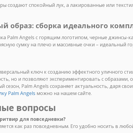
ры создают спокойный лук, а лакированные или тексти
ый образ: сборка идеального комп
а Palm Angels с горящим логотипом, черные джинсы-карг
оясную сумку на плечо и массивные очки – идеальный го
ниверсальный ключ к созданию эффектного уличного стил
ть, но и позволяют экспериментировать с образами, о
ый сезон, Palm Angels сохраняет актуальность, даря св
ку Palm Angels
можно на нашем сайте.
мые вопросы
ритвир для повседневки?
яется как раз повседневным. Его удобно носить в любой