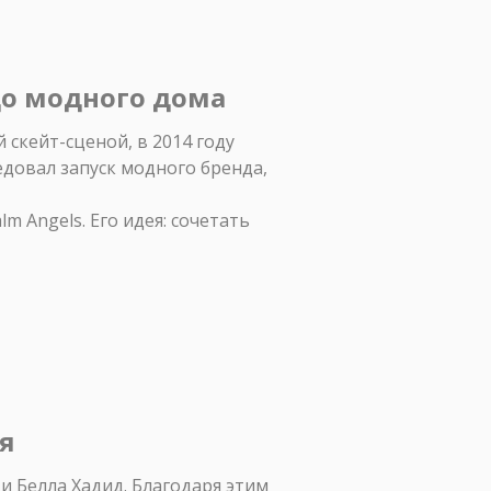
до модного дома
 скейт-сценой, в 2014 году
едовал запуск модного бренда,
m Angels. Его идея: сочетать
ля
 и Белла Хадид. Благодаря этим