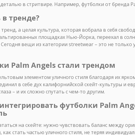
деталью в стритвире. Например, футболки от бренда Pa
 в тренде?
 тренд, а целая культура, которая вобрала в себя своб
сфальтированных площадках Нью-Йорка, переехал в сол
Сегодня вещи из категории streetwear – это не только 
лки Palm Angels стали трендом
ультовым элементом уличного стиля благодаря их ярком
оединил в себе дух калифорнийской скейт-культуры и е
аза – и их сложно спутать с чем-то другим.
 интегрировать футболки Palm Ange
ль
кататься на скейте: нужно чувствовать баланс между ор
 как стать частью уличного стиля, не теряя индивидуал