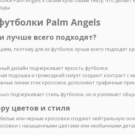
олки Palm Angels к своим культовым Yeezy, что делает 
моды.
футболки Palm Angels
ки лучше всего подходят?
циям, поэтому для их футболок лучше всего подходят к
ный дизайн подчеркивает яркость футболки.
ая подошва и громоздкий силуэт создают контраст с 
вные линии этих кроссовок дополняют графичные принт
лько подчеркивает стиль футболки, но и усиливает общи
ору цветов и стиля
белые или черные кроссовки создают нейтральную осно
ссовки с насыщенными цветами или необычными детал