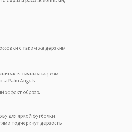
его образы расслабленными,
россовки с таким же дерзким
минималистичным верхом.
ы Palm Angels.
й эффект образа.
ву для яркой футболки.
ями подчеркнут дерзость