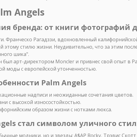
lm Angels
ания бренда: от книги фотографий 
иги. Франческо Рагадззи, вдохновленный калифорнийской
 этому стилю жизни. Неудивительно, что за этим посл
ного шика".
н был арт-директором Moncler и привнес свой опыт в Pal
ой моды с европейской утонченностью.
обенности Palm Angels
кационные надписи и неожиданные сочетания цветов.
ни с высокой износостойкостью.
форнийским образом жизни с нотками люкса.
ngels стал символом уличного сти
бычные модники, но и звезды: A$AP Rocky, Трэвис Скотт