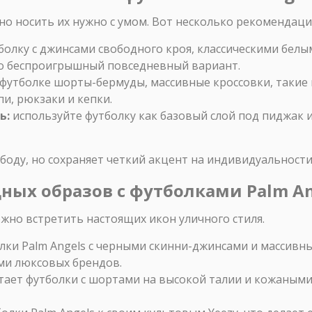
, но носить их нужно с умом. Вот несколько рекомендаци
олку с джинсами свободного кроя, классическими белы
о беспроигрышный повседневный вариант.
футболке шорты-бермуды, массивные кроссовки, такие как
и, рюкзаки и кепки.
ь:
используйте футболку как базовый слой под пиджак и
ободу, но сохраняет четкий акцент на индивидуальности
дных образов с футболками Palm An
жно встретить настоящих икон уличного стиля.
болки Palm Angels с черными скинни-джинсами и массивн
ми люксовых брендов.
етает футболки с шортами на высокой талии и кожаными