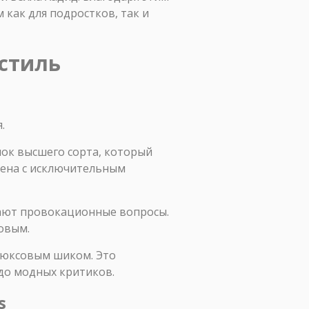
 как для подростков, так и
 стиль
.
пок высшего сорта, который
нена с исключительным
вают провокационные вопросы.
овым.
люксовым шиком. Это
до модных критиков.
s