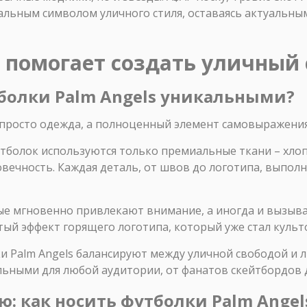
альным символом уличного стиля, оставаясь актуальным
s помогает создать уличный
утболки Palm Angels уникальными?
е просто одежда, а полноценный элемент самовыражения
тболок используются только премиальные ткани – хло
вечность. Каждая деталь, от швов до логотипа, выпол
ые мгновенно привлекают внимание, а иногда и вызы
тый эффект горящего логотипа, который уже стал культ
и Palm Angels балансируют между уличной свободой и 
льными для любой аудитории, от фанатов скейтбордов 
лю: как носить футболки Palm Angel