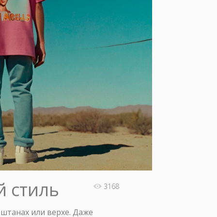
й стиль
3168
 штанах или верхе. Даже