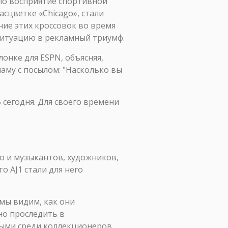
нуло восприятие спортивной
асцветке «Chicago», стали
ние этих кроссовок во время
 ситуацию в рекламный триумф.
онке для ESPN, объясняя,
ламу с посылом: "Насколько вы
 сегодня. Для своего времени
о и музыкантов, художников,
о AJ1 стали для него
 мы видим, как они
но проследить в
нными среди коллекционеров.