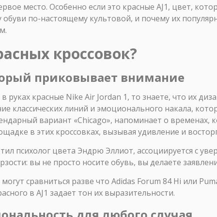
рвое место. Особенно если это красные AJ1, цвет, кот
у обуви по-настоящему культовой, и почему их популярн
м.
расных кроссовок?
торый приковывает внимание
 руках красные Nike Air Jordan 1, то знаете, что их диз
ние классических линий и эмоционального накала, кото
гендарный вариант «Chicago», напоминает о временах,
ощадке в этих кроссовках, вызывая удивление и восторг
тил психолог цвета Эндрю Эллиот, ассоциируется с увер
ерзости: вы не просто носите обувь, вы делаете заявлени
могут сравниться разве что Adidas Forum 84 Hi или Puma
расного в AJ1 задает тон их выразительности.
ональность для любого случая