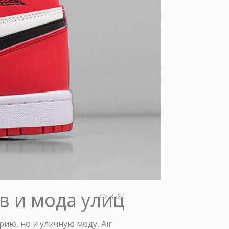
ов и мода улиц
3581
ию, но и уличную моду, Air