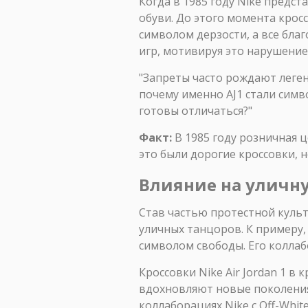
Когда в 1985 году Nike предст
обуви. До этого момента кросс
символом дерзости, а все бла
игр, мотивируя это нарушение
"Запреты часто рождают леген
почему именно AJ1 стали симв
готовы отличаться?"
Факт:
В 1985 году розничная ц
это были дорогие кроссовки, 
Влияние на уличну
Став частью протестной культ
уличных танцоров. К примеру, 
символом свободы. Его коллаб
Кроссовки Nike Air Jordan 1 в
вдохновляют новые поколения 
коллаборациях Nike с Off-Whi