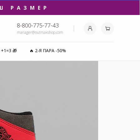
₽⚡️
8-800-775-77-43
manager@outmaxshop.com
0%
1+1=3 🎁
🔥 2-Я ПАРА -50%