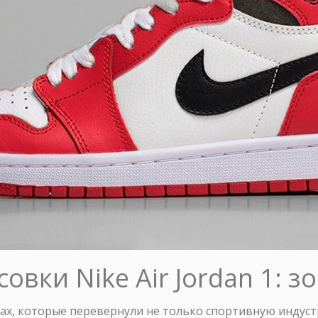
овки Nike Air Jordan 1: з
ках, которые перевернули не только спортивную индустр