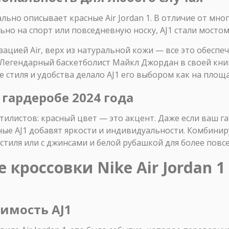
ьно описывает красные Air Jordan 1. В отличие от мног
но на спорт или повседневную носку, AJ1 стали мосто
цией Air, верх из натуральной кожи — все это обеспе
Легендарный баскетболист Майкл Джордан в своей книге 
 стиля и удобства делало AJ1 его выбором как на площа
гардеробе 2024 года
илистов: красный цвет — это акцент. Даже если ваш г
ые AJ1 добавят яркости и индивидуальности. Комбинир
стиля или с джинсами и белой рубашкой для более повс
кроссовки Nike Air Jordan 1
имость AJ1