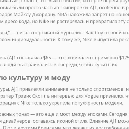
авила Air Jordan 1, это было событие, которое перевер
овки были просто частью экипировки. AJ1, особенно в р
годаря Майклу Джордану. NBA наложила запрет на ноше
м дресс-кода, но Nike не растерялась и превратила эту
ды," — писал спортивный журналист Зак Лоу в своей кол
олом индивидуальности. К тому же, Nike выпустила рек
ена AJ1 составляла $65 — это эквивалент примерно $175
но люди выстраивались в очереди, чтобы купить их.
ю культуру и моду
уры, AJ1 привлекли внимание не только спортсменов, н
рэпер Трэвис Скотт в интервью для Vogue признался, чт
орация с Nike только укрепила популярность модели.
 красных тонах — это еще и мост между эпохами. Сегодня
дизайнеров, оставаясь иконой стиля. Влияние AJ1 мож
te, Dior и другими брендами, что делает их востребова