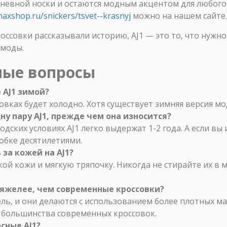
невной носки и остаются модным акцентом для любого 
maxshop.ru/snickers/tsvet--krasnyj
можно на нашем сайте.
оссовки рассказывали историю, AJ1 — это то, что нужно
 моды.
мые вопросы
 AJ1 зимой?
овках будет холодно. Хотя существует зимняя версия моде
у пару AJ1, прежде чем она износится?
одских условиях AJ1 легко выдержат 1-2 года. А если вы
обке десятилетиями.
за кожей на AJ1?
кой кожи и мягкую тряпочку. Никогда не стирайте их в 
тяжелее, чем современные кроссовки?
ль, и они делаются с использованием более плотных ма
 большинства современных кроссовок.
асные AJ1?