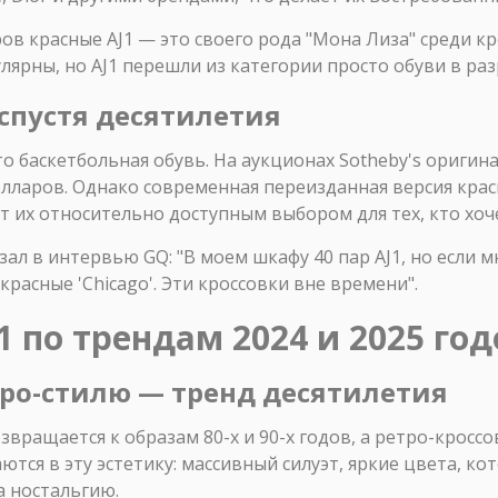
в красные AJ1 — это своего рода "Мона Лиза" среди кр
улярны, но AJ1 перешли из категории просто обуви в ра
спустя десятилетия
то баскетбольная обувь. На аукционах Sotheby's оригин
олларов. Однако современная переизданная версия крас
ет их относительно доступным выбором для тех, кто хоч
ал в интервью GQ: "В моем шкафу 40 пар AJ1, но если 
 красные 'Chicago'. Эти кроссовки вне времени".
1 по трендам 2024 и 2025 год
ро-стилю — тренд десятилетия
вращается к образам 80-х и 90-х годов, а ретро-кросс
тся в эту эстетику: массивный силуэт, яркие цвета, ко
а ностальгию.