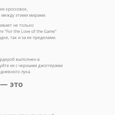
их кроссовок,
м между этими мирами.
чивает не только
"For the Love of the Game"
дке, так и за ее пределами.
ардероб выполнен в
уйте их с черными джоггерами
едневного лука.
 — это