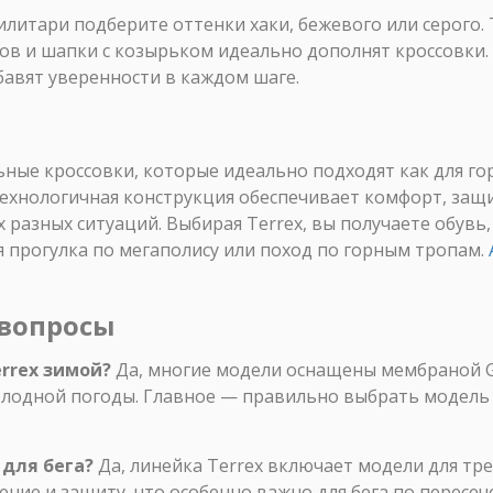
илитари подберите оттенки хаки, бежевого или серого. 
в и шапки с козырьком идеально дополнят кроссовки.
бавят уверенности в каждом шаге.
ьные кроссовки, которые идеально подходят как для гор
ехнологичная конструкция обеспечивает комфорт, защит
разных ситуаций. Выбирая Terrex, вы получаете обувь
я прогулка по мегаполису или поход по горным тропам.
 вопросы
errex зимой?
Да, многие модели оснащены мембраной G
олодной погоды. Главное — правильно выбрать модель
 для бега?
Да, линейка Terrex включает модели для тр
ние и защиту, что особенно важно для бега по пересеч