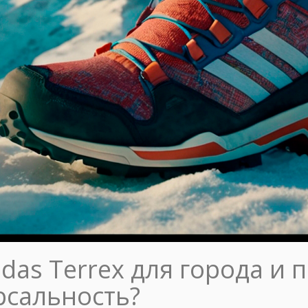
das Terrex для города и 
рсальность?