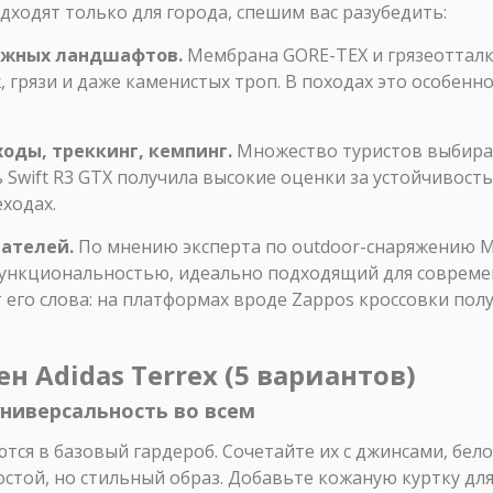
одходят только для города, спешим вас разубедить:
ложных ландшафтов.
Мембрана GORE-TEX и грязеоттал
, грязи и даже каменистых троп. В походах это особенно
оды, треккинг, кемпинг.
Множество туристов выбираю
Swift R3 GTX получила высокие оценки за устойчивость
ходах.
вателей.
По мнению эксперта по outdoor-снаряжению Ма
функциональностью, идеально подходящий для соврем
го слова: на платформах вроде Zappos кроссовки получ
ен Adidas Terrex (5 вариантов)
 универсальность во всем
ются в базовый гардероб. Сочетайте их с джинсами, бел
остой, но стильный образ. Добавьте кожаную куртку для