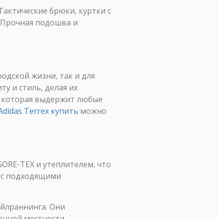
Тактические брюки, куртки с
 Прочная подошва и
одской жизни, так и для
у и стиль, делая их
, которая выдержит любые
Adidas Terrex купить
можно
ORE-TEX и утеплителем, что
 с подходящими
ейлраннинга. Они
енной местности.