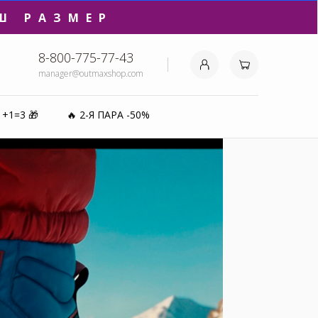
₽⚡️
8-800-775-77-43
manager@outmaxshop.com
0%
1+1=3 🎁
🔥 2-Я ПАРА -50%