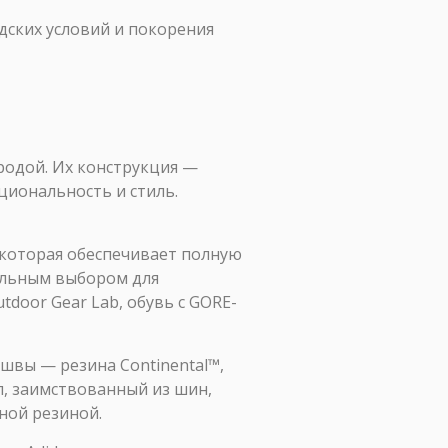
дских условий и покорения
иродой. Их конструкция —
циональность и стиль.
 которая обеспечивает полную
альным выбором для
door Gear Lab, обувь с GORE-
швы — резина Continental™,
л, заимствованный из шин,
ной резиной.