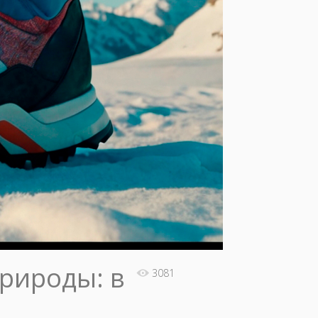
природы: в
3081