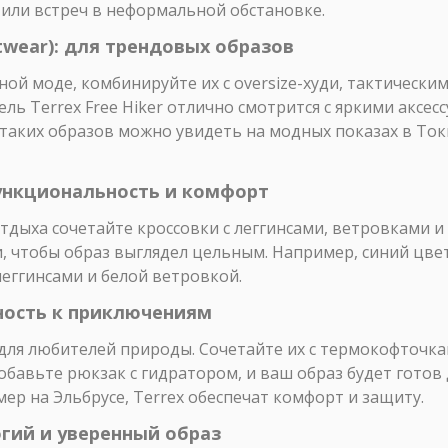
или встреч в неформальной обстановке.
etwear): для трендовых образов
ной моде, комбинируйте их с oversize-худи, тактически
ль Terrex Free Hiker отлично смотрится с яркими аксес
таких образов можно увидеть на модных показах в Токи
функциональность и комфорт
тдыха сочетайте кроссовки с леггинсами, ветровками 
, чтобы образ выглядел цельным. Например, синий цве
еггинсами и белой ветровкой.
вность к приключениям
e для любителей природы. Сочетайте их с термокофточ
бавьте рюкзак с гидратором, и ваш образ будет готов
мер на Эльбрусе, Terrex обеспечат комфорт и защиту.
огий и уверенный образ