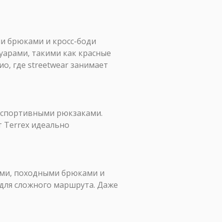
ми брюками и кросс-боди
суарами, такими как красные
о, где streetwear занимает
и спортивными рюкзаками.
т Terrex идеально
ками, походными брюками и
 для сложного маршрута. Даже