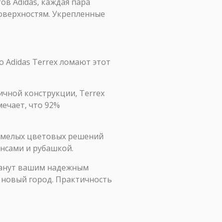
ов Adidas, каждая пара
поверхностям. Укрепленные
о Adidas Terrex ломают этот
чной конструкции, Terrex
мечает, что 92%
смелых цветовых решений
инсами и рубашкой.
станут вашим надежным
в новый город. Практичность