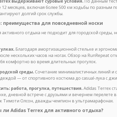
Terrex выдерживают суровые условия.
По данным тест
 12 месяцев, включая более 500 км ходьбы по разным 
антируют долгий срок службы.
оде: преимущества для повседневной носки
я активного отдыха не подходит для городской среды, н
улках.
Благодаря амортизационной стельке и эргономи
сле нескольких часов на ногах. Обзор на RunRepeat от
ебя комфортно во время длительных прогулок.
родской среды.
Сочетание минималистичных линий и 
одеждой — от спортивного костюма до casual-лука с дж
ить: работа, прогулка, путешествия.
Adidas Terrex 
ке, дневной встрече с друзьями и вечернем перелете 
ак Тимоти Олсон, дважды чемпион в ультрамарафонах.
ы ли Adidas Terrex для активного отдыха?