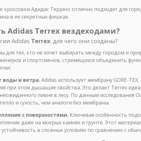
е кроссовки Адидас Террекс отлично подходят для горо
ина в их секретных фишках.
ь Adidas Terrex вездеходами?
огии Adidas
Terrex
: для чего они созданы?
аны для тех, кто не хочет выбирать между городом и пр
женеров и спортсменов, стремящихся объединить функ
гии:
 воды и ветра.
Adidas использует мембрану GORE-TEX,
яя при этом дышащие свойства. Это делает Terrex иде
неожиданного ливня в лесу. По данным исследования Out
тепло и сухость, чем аналоги без мембраны.
пление с поверхностями.
Ключевая особенность подо
пление даже на мокрых камнях и грунте. Этот материа
устойчивость в сложных условиях по сравнению с обыч