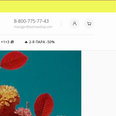
₽⚡️
8-800-775-77-43
manager@outmaxshop.com
0%
1+1=3 🎁
🔥 2-Я ПАРА -50%