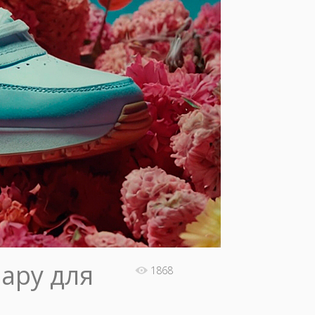
пару для
1868