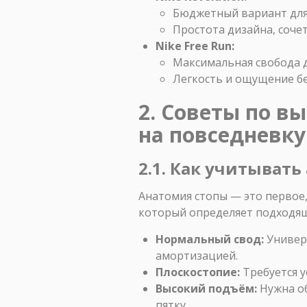
Бюджетный вариант для 
Простота дизайна, соче
Nike Free Run:
Максимальная свобода 
Легкость и ощущение бе
2. Советы по в
на повседневку
2.1. Как учитыват
Анатомия стопы — это первое,
который определяет подходя
Нормальный свод:
Универс
амортизацией.
Плоскостопие:
Требуется у
Высокий подъём:
Нужна об
пятку.