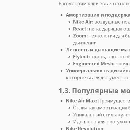
Рассмотрим ключевые техноло
Амортизация и поддержк
Nike Air:
воздушные под
React:
пена, дарящая ощ
Zoom:
технология для бы
движении.
Легкость и дышащие ма
Flyknit:
ткань, плотно о
Engineered Mesh:
прочна
Универсальность дизайна
которые выглядят уместно и
1.3. Популярные м
Nike Air Max:
Преимуществ
Отличная амортизация б
Уникальный стиль: куль
Идеально для прогулок 
Nike Revolution: