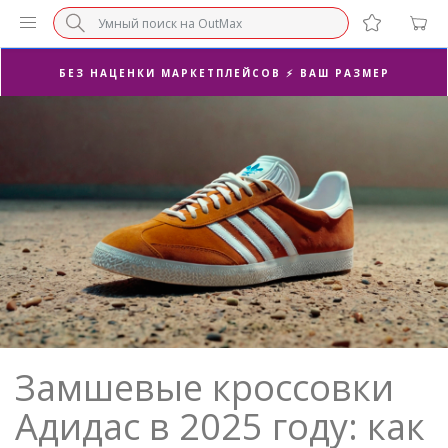
БЕЗ НАЦЕНКИ МАРКЕТПЛЕЙСОВ ⚡ ВАШ РАЗМЕР
3-Я ПАРА В ПОДАРОК 🎁
ПОСЛЕДНИЕ РАЗМЕРЫ ОТ 1500₽⚡️
СУПЕРАКЦИЯ 🔥 2-Я ПАРА -50%
Замшевые кроссовки
Адидас в 2025 году: как