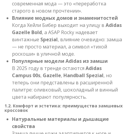
современная мода — это «переработка
старого в новом прочтении».
Влияние модных домов и знаменитостей
Когда Хейли Бибер выходит на улицу в
Adidas
Gazelle Bold
, а ASAP Rocky надевает
винтажные
Spezial
, влияние очевидно: замша
— не просто материал, а символ «тихой
роскоши» в уличной моде.
Популярные модели Adidas из замши
В 2025 году в тренде остаются
Adidas
Campus 00s
,
Gazelle
,
Handball Spezial
, но
теперь они представлены в расширенной
палитре: оливковый, шоколадный и винный
цвета набирают популярность.
1.2. Комфорт и эстетика: преимущества замшевых
кроссовок
Натуральные материалы и дышащие
свойства
Замша лучше кожи адаптируется к ноге и