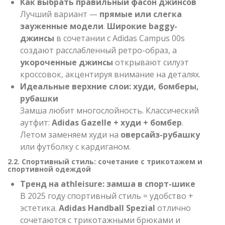
Как выбрать правильный фасон джинсов
Лучший вариант —
прямые или слегка
зауженные модели
.
Широкие baggy-
джинсы
в сочетании с Adidas Campus 00s
создают расслабленный ретро-образ, а
укороченные джинсы
открывают силуэт
кроссовок, акцентируя внимание на деталях.
Идеальные верхние слои: худи, бомберы,
рубашки
Замша любит многослойность. Классический
аутфит:
Adidas Gazelle + худи + бомбер
.
Летом заменяем худи на
оверсайз-рубашку
или футболку с кардиганом.
2.2. Спортивный стиль: сочетание с трикотажем и
спортивной одеждой
Тренд на athleisure: замша в спорт-шике
В 2025 году спортивный стиль = удобство +
эстетика.
Adidas Handball Spezial
отлично
сочетаются с трикотажными брюками и