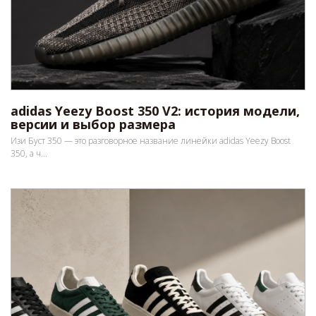
adidas Yeezy Boost 350 V2: история модели,
версии и выбор размера
Изи Буст 350 — это разговорное название линейки adidas Yeezy Boost
350, а ч...