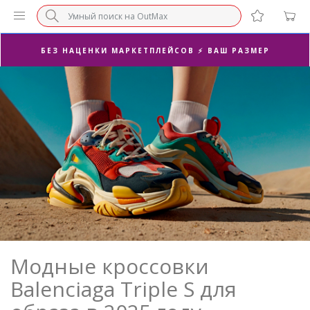
СУПЕРАКЦИЯ 🔥 2-Я ПАРА -50%
БЕЗ НАЦЕНКИ МАРКЕТПЛЕЙСОВ ⚡ ВАШ РАЗМЕР
3-Я ПАРА В ПОДАРОК 🎁
ПОСЛЕДНИЕ РАЗМЕРЫ ОТ 1500₽⚡️
СУПЕРАКЦИЯ 🔥 2-Я ПАРА -50%
Модные кроссовки
Balenciaga Triple S для