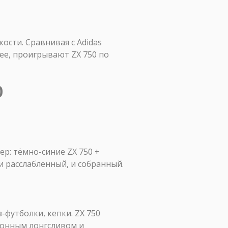
ости. Сравнивая с Adidas
нее, проигрывают ZX 750 по
0
р: тёмно-синие ZX 750 +
 расслабленный, и собранный.
футболки, кепки. ZX 750
отонным лонгсливом и