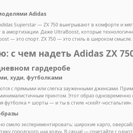
 моделями Adidas
Adidas Superstar — ZX 750 выигрывают в комфорте и мягк
ют в амортизации. Даже UltraBoost, которые технологич
oost — это спорт. ZX 750 — это стиль в широком смысле.
: с чем надеть Adidas ZX 75
дневном гардеробе
ми, худи, футболками
аются с прямыми или слегка зауженными джинсами. Приме
 минималистичным принтом. Этот образ одновременно и
я футболка + шорты — и ты в стиле «скейт-ностальгия».
 образы
но смело экспериментировать: широкие карго, оверсайз-
тику городского «на ходу». В casual — сочетайте с одн