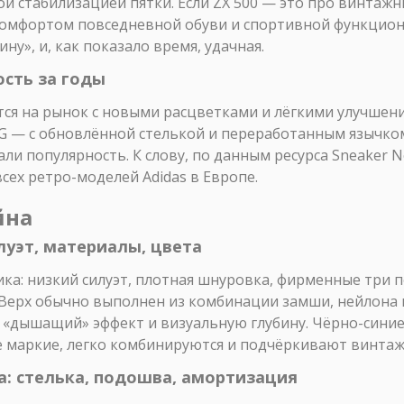
 стабилизацией пятки. Если ZX 500 — это про винтажный
 комфортом повседневной обуви и спортивной функцио
ну», и, как показало время, удачная.
ость за годы
я на рынок с новыми расцветками и лёгкими улучшения
 — с обновлённой стелькой и переработанным язычком.
али популярность. К слову, по данным ресурса Sneaker Ne
сех ретро-моделей Adidas в Европе.
йна
луэт, материалы, цвета
ика: низкий силуэт, плотная шнуровка, фирменные три п
 Верх обычно выполнен из комбинации замши, нейлона 
 «дышащий» эффект и визуальную глубину. Чёрно-синие
е маркие, легко комбинируются и подчёркивают винтаж
а: стелька, подошва, амортизация