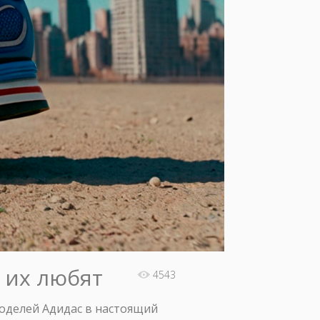
о их любят
4543
 моделей Адидас в настоящий