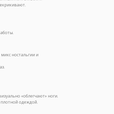
рекрикивают.
работы.
 микс ностальгии и
аз.
визуально «облегчают» ноги.
с плотной одеждой.