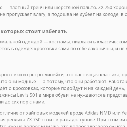
ю — плотный тренч или шерстяной пальто. ZX 750 хорош
е пропускает влагу, а подошва не дубеет на холоде, в о
, которых стоит избегать
ормальной одеждой — костюмы, пиджаки в классическом
тов в одежде: кроссовки сами по себе лаконичны, и не
 кроссовки из ретро-линейки, это настоящая классика, 
что они модные — а потому, что они работают. Работаю
дёт о кроссовках, которые подойдут и на каждый день,
к джинсы Levi’s 501 в мире обуви: не нуждаются в предст
 до сих пор с нами.
отличие от хайповых моделей вроде Adidas NMD или Yee
ная реплика ZX 750 стоит в разы доступнее. При этом в
Это уже не вопрос имиджа, это вопрос здравого смысла.