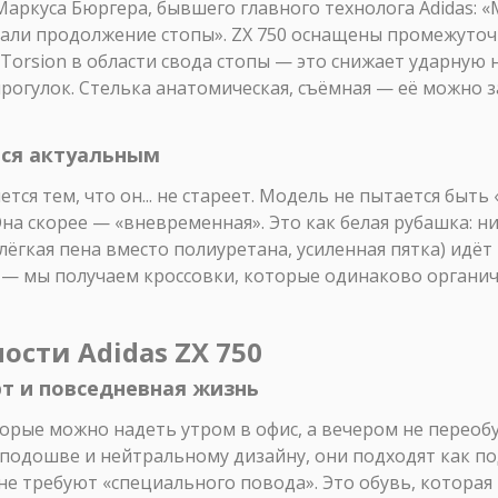
Маркуса Бюргера, бывшего главного технолога Adidas: 
вали продолжение стопы». ZX 750 оснащены промежуто
rsion в области свода стопы — это снижает ударную н
рогулок. Стелька анатомическая, съёмная — её можно 
тся актуальным
тся тем, что он... не стареет. Модель не пытается быть
 Она скорее — «вневременная». Это как белая рубашка: 
ёгкая пена вместо полиуретана, усиленная пятка) идёт 
 — мы получаем кроссовки, которые одинаково органично
сти Adidas ZX 750
рт и повседневная жизнь
торые можно надеть утром в офис, а вечером не переобу
 подошве и нейтральному дизайну, они подходят как п
не требуют «специального повода». Это обувь, которая г