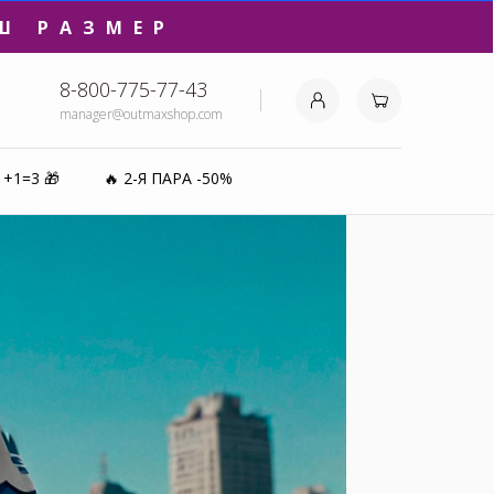
8-800-775-77-43
₽⚡️
manager@outmaxshop.com
0%
1+1=3 🎁
🔥 2-Я ПАРА -50%