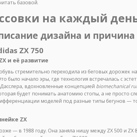
читать базовой.
ссовки на каждый ден
 описание дизайна и причина
idas ZX 750
ZX и её развитие
я обувь стремительно переходила из беговых дорожек н
Это было начало эры, где технология встречалась с эсте
 Дасслера, вдохновленные концепцией
biomechanical ru
которая будет понимать анатомию стопы, а не просто сл
ифференциации моделей под разные типы бегунов — то
инейке ZX
озже — в 1988 году. Она заняла нишу между ZX 500 и ZX 8