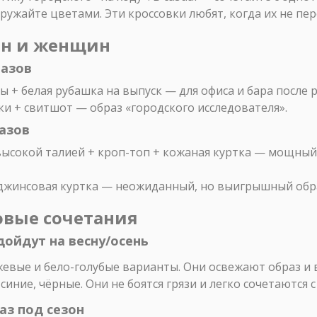
ружайте цветами. Эти кроссовки любят, когда их не пе
ин и женщин
разов
ы + белая рубашка на выпуск — для офиса и бара после 
ки + свитшот — образ «городского исследователя».
азов
 высокой талией + кроп-топ + кожаная куртка — мощный
 джинсовая куртка — неожиданный, но выигрышный обр
овые сочетания
одойдут на весну/осень
жевые и бело-голубые варианты. Они освежают образ и 
иние, чёрные. Они не боятся грязи и легко сочетаются 
аз под сезон