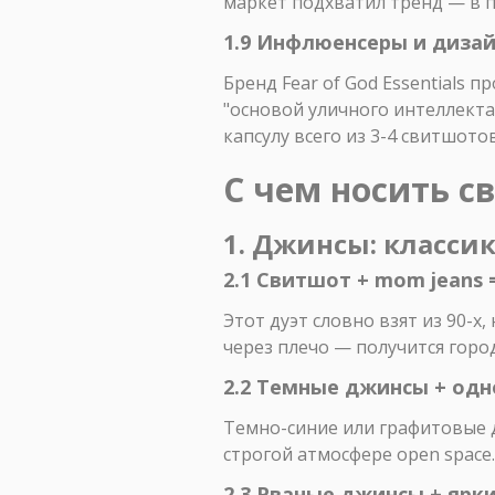
маркет подхватил тренд — в п
1.9 Инфлюенсеры и дизай
Бренд Fear of God Essentials 
"основой уличного интеллекта
капсулу всего из 3-4 свитшото
С чем носить 
1. Джинсы: классик
2.1 Свитшот + mom jeans 
Этот дуэт словно взят из 90-х
через плечо — получится горо
2.2 Темные джинсы + од
Темно-синие или графитовые д
строгой атмосфере open space.
2.3 Рваные джинсы + ярк