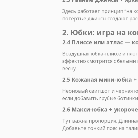
Здесь работает принцип “на к
потертые джинсы создают расс
2. Юбки: игра на к
2.4 Плиссе или атлас — к
Воздушная юбка-плиссе и плот
эффектно смотрится с белыми к
весну.
2.5 Кожаная мини-юбка +
Неоновый свитшот и черная юб
если добавить грубые ботинки 
2.6 Макси-юбка + укороч
Тут важна пропорция. Длинная
Добавьте тонкий пояс на талии 