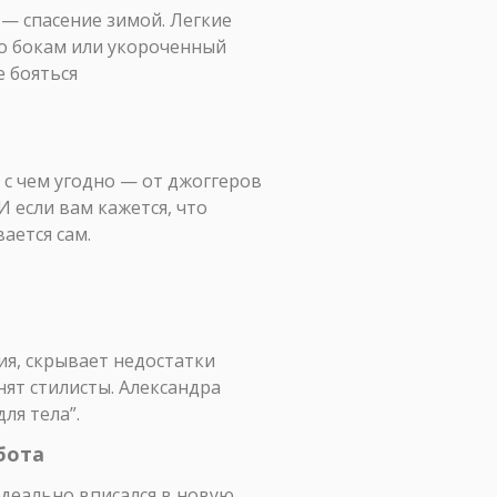
 — спасение зимой. Легкие
по бокам или укороченный
 бояться
я с чем угодно — от джоггеров
И если вам кажется, что
ается сам.
ия, скрывает недостатки
нят стилисты. Александра
ля тела”.
бота
идеально вписался в новую