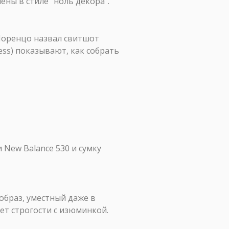
ны в стиле "ноль декора".
 Лоренцо назвал свитшот
ss) показывают, как собрать
 New Balance 530 и сумку
образ, уместный даже в
яет строгости с изюминкой.