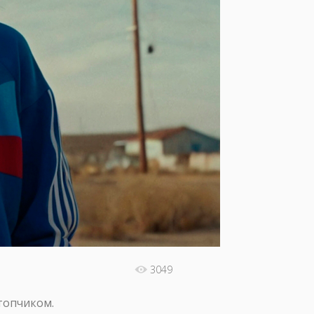
3049
 топчиком.