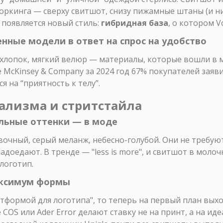
оркинга — сверху свитшот, снизу пижамные штаны (и ник
 появляется новый стиль:
гибридная база
, о котором V
енные модели в ответ на спрос на удобство
хлопок, мягкий велюр — материалы, которые вошли в м
 McKinsey & Company за 2024 год 67% покупателей заяв
 на “приятность к телу”.
ализма и стритстайла
ельные оттенки — в моде
вочный, серый меланж, небесно-голубой. Они не требую
адоедают. В тренде — "less is more", и свитшот в моло
логотип.
аксимум формы
тформой для логотипа", то теперь на первый план вых
 COS или Ader Error делают ставку не на принт, а на иде