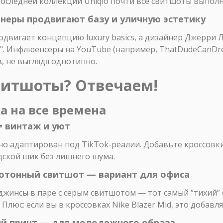
оследней коллекции Uniqlo почти все свитшоты выполне
неры продвигают базу и уличную эстетику
продвигает концепцию luxury basics, а дизайнер Джерри
". Инфлюенсеры на YouTube (например, ThatDudeCanDre
в, не выглядя однотипно.
свитшоты? Отвечаем!
а на все времена
= винтаж и уют
, но адаптирован под TikTok-реалии. Добавьте кроссовки
дской шик без лишнего шума.
нотонный свитшот — вариант для офиса
жинсы в паре с серым свитшотом — тот самый “тихий” 
 Плюс: если вы в кроссовках Nike Blazer Mid, это добавл
ий принт — для молодежного образа