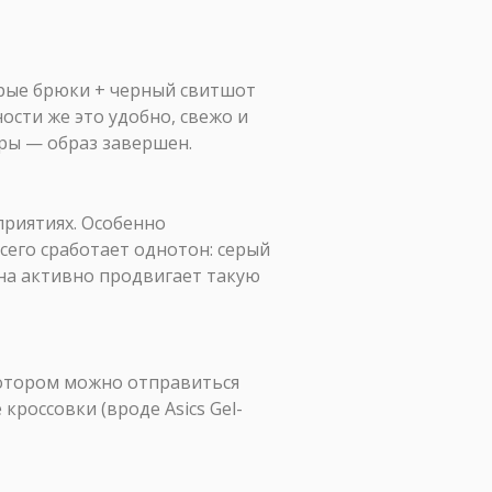
ерые брюки + черный свитшот
ности же это удобно, свежо и
еры — образ завершен.
приятиях. Особенно
сего сработает однотон: серый
она активно продвигает такую
в котором можно отправиться
россовки (вроде Asics Gel-