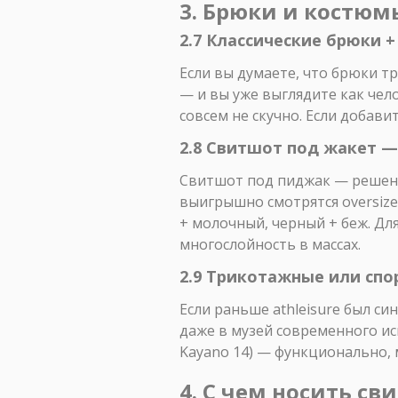
3. Брюки и костюм
2.7 Классические брюки +
Если вы думаете, что брюки т
— и вы уже выглядите как чело
совсем не скучно. Если добав
2.8 Свитшот под жакет 
Свитшот под пиджак — решение
выигрышно смотрятся oversize
+ молочный, черный + беж. Дл
многослойность в массах.
2.9 Трикотажные или спор
Если раньше athleisure был си
даже в музей современного ис
Kayano 14) — функционально, 
4. С чем носить св