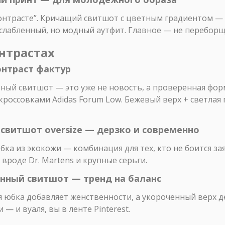
онтрасте”. Кричащий свитшот с цветным градиентом — с
лабленный, но модный аутфит. Главное — не переборщи
онтрастах
онтраст фактур
ный свитшот — это уже не новость, а проверенная форм
россовками Adidas Forum Low. Бежевый верх + светлая 
 свитшот oversize — дерзко и современно
ка из экокожи — комбинация для тех, кто не боится зая
вроде Dr. Martens и крупные серьги.
енный свитшот — тренд на баланс
 юбка добавляет женственности, а укороченный верх д
— и вуаля, вы в ленте Pinterest.