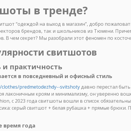
шоты в тренде?
витшот “одеждой на выход в магазин”, добро пожаловать
екторов брендов, так и школьников из Тюмени. Причем
в. В чем секрет? Мы разобрали этот феномен по косточк
улярности свитшотов
ь и практичность
вается в повседневный и офисный стиль
/clothes/predmetodezhdy--svitshoty
давно перестал быть
аря лаконичным кроям и минимализму, он уверенно вош
hion, с 2023 года свитшоты вошли в список обязательны
сика: серый свитшот + белая рубашка + прямые брюки. П
е время года