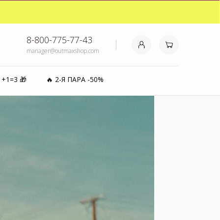
₽⚡️
8-800-775-77-43
manager@outmaxshop.com
0%
1+1=3 🎁
🔥 2-Я ПАРА -50%