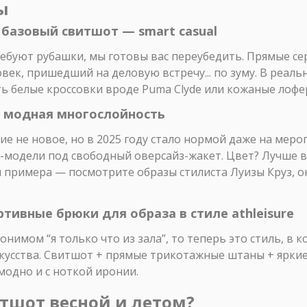
ы
 базовый свитшот — smart casual
ребуют рубашки, мы готовы вас переубедить. Прямые с
век, пришедший на деловую встречу... по зуму. В реаль
ить белые кроссовки вроде Puma Clyde или кожаные лоф
— модная многослойность
 не новое, но в 2025 году стало нормой даже на меро
-модели под свободный оверсайз-жакет. Цвет? Лучше в
я примера — посмотрите образы стилиста Луизы Круз, 
тивные брюки для образа в стиле athleisure
нонимом “я только что из зала”, то теперь это стиль, 
кусства. Свитшот + прямые трикотажные штаны + яркие к
модно и с ноткой иронии.
итшот весной и летом?