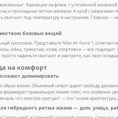
межсезонье”. Вариации на флисе, с утепленной изнанкой
ны и прохладных летних вечеров. А крой с разрезами 
 свитшот под температуру и настроение. Главное — не
шинством базовых вещей
ый кроссовок. Представьте Nike Air Force 1: сочетаетс
инсы, юбка, трикотаж, кожа, спортивка — все подходит. 
”, просто наденьте свитшот и смотрите, как пазл складыв
да на комфорт
одолжают доминировать
это образ жизни. Объемный силуэт дарит свободу движен
) и формирует правильную линию плеч, что особенно це
ечала, что oversize-свитшот — это “новая архитектура д
ля гибридного ритма жизни — дом, улица, ра
у “домашней” и “уличной” одеждой стерлись. Свитшот 