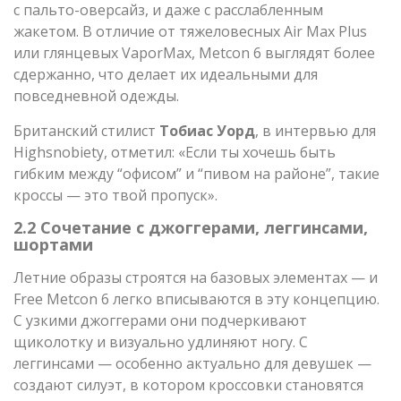
с пальто-оверсайз, и даже с расслабленным
жакетом. В отличие от тяжеловесных Air Max Plus
или глянцевых VaporMax, Metcon 6 выглядят более
сдержанно, что делает их идеальными для
повседневной одежды.
Британский стилист
Тобиас Уорд
, в интервью для
Highsnobiety, отметил: «Если ты хочешь быть
гибким между “офисом” и “пивом на районе”, такие
кроссы — это твой пропуск».
2.2 Сочетание с джоггерами, леггинсами,
шортами
Летние образы строятся на базовых элементах — и
Free Metcon 6 легко вписываются в эту концепцию.
С узкими джоггерами они подчеркивают
щиколотку и визуально удлиняют ногу. С
леггинсами — особенно актуально для девушек —
создают силуэт, в котором кроссовки становятся