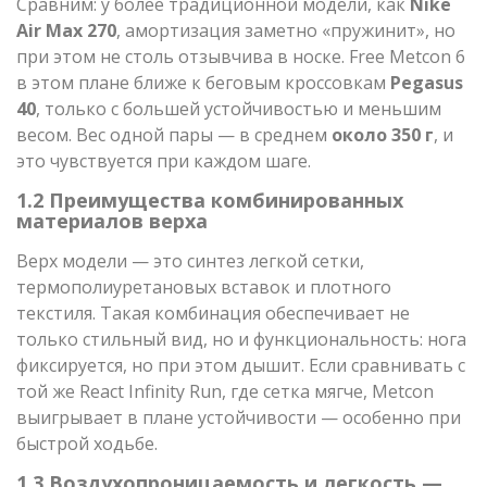
Сравним: у более традиционной модели, как
Nike
Air Max 270
, амортизация заметно «пружинит», но
при этом не столь отзывчива в носке. Free Metcon 6
в этом плане ближе к беговым кроссовкам
Pegasus
40
, только с большей устойчивостью и меньшим
весом. Вес одной пары — в среднем
около 350 г
, и
это чувствуется при каждом шаге.
1.2 Преимущества комбинированных
материалов верха
Верх модели — это синтез легкой сетки,
термополиуретановых вставок и плотного
текстиля. Такая комбинация обеспечивает не
только стильный вид, но и функциональность: нога
фиксируется, но при этом дышит. Если сравнивать с
той же React Infinity Run, где сетка мягче, Metcon
выигрывает в плане устойчивости — особенно при
быстрой ходьбе.
1.3 Воздухопроницаемость и легкость —