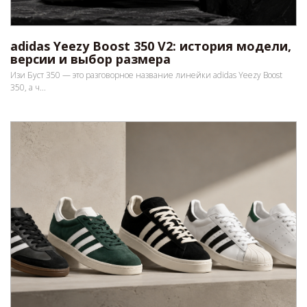
adidas Yeezy Boost 350 V2: история модели,
версии и выбор размера
Изи Буст 350 — это разговорное название линейки adidas Yeezy Boost
350, а ч...