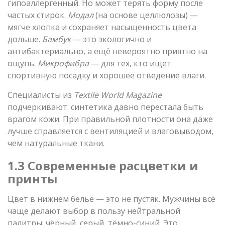
гипоаллергенный. Но может терять форму после
частых стирок.
Модал
(на основе целлюлозы) —
мягче хлопка и сохраняет насыщенность цвета
дольше.
Бамбук
— это экологично и
антибактериально, а ещё невероятно приятно на
ощупь.
Микрофибра
— для тех, кто ищет
спортивную посадку и хорошее отведение влаги.
Специалисты из
Textile World Magazine
подчеркивают: синтетика давно перестала быть
врагом кожи. При правильной плотности она даже
лучше справляется с вентиляцией и влаговыводом,
чем натуральные ткани.
1.3 Современные расцветки и
принты
Цвет в нижнем белье — это не пустяк. Мужчины всё
чаще делают выбор в пользу нейтральной
палитры: чёрный, серый, тёмно-синий. Это