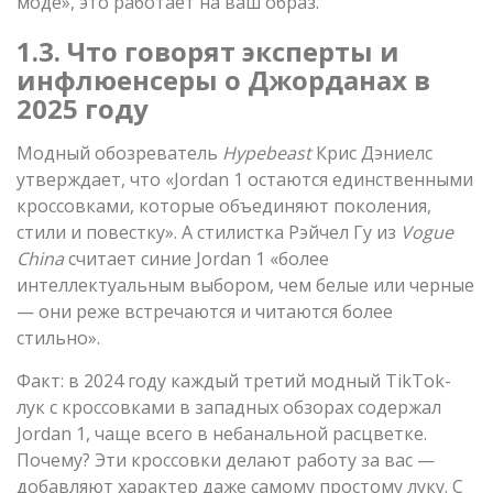
моде», это работает на ваш образ.
1.3. Что говорят эксперты и
инфлюенсеры о Джорданах в
2025 году
Модный обозреватель
Hypebeast
Крис Дэниелс
утверждает, что «Jordan 1 остаются единственными
кроссовками, которые объединяют поколения,
стили и повестку». А стилистка Рэйчел Гу из
Vogue
China
считает синие Jordan 1 «более
интеллектуальным выбором, чем белые или черные
— они реже встречаются и читаются более
стильно».
Факт: в 2024 году каждый третий модный TikTok-
лук с кроссовками в западных обзорах содержал
Jordan 1, чаще всего в небанальной расцветке.
Почему? Эти кроссовки делают работу за вас —
добавляют характер даже самому простому луку. С