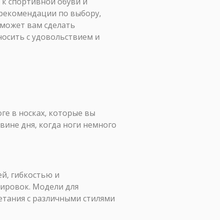
 к спортивной обуви и
рекомендации по выбору,
оможет вам сделать
носить с удовольствием и
ге в носках, которые вы
овине дня, когда ноги немного
й, гибкостью и
ировок. Модели для
етания с различными стилями