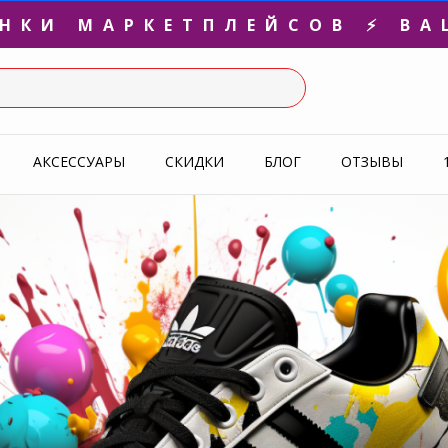
ЕНКИ МАРКЕТПЛЕЙСОВ ⚡ ВА
3-Я ПАРА В ПОДАРОК 🎁
СЛЕДНИЕ РАЗМЕРЫ ОТ 1500
АКСЕССУАРЫ
СКИДКИ
БЛОГ
ОТЗЫВЫ
УПЕРАКЦИЯ 🔥 2-Я ПАРА -5