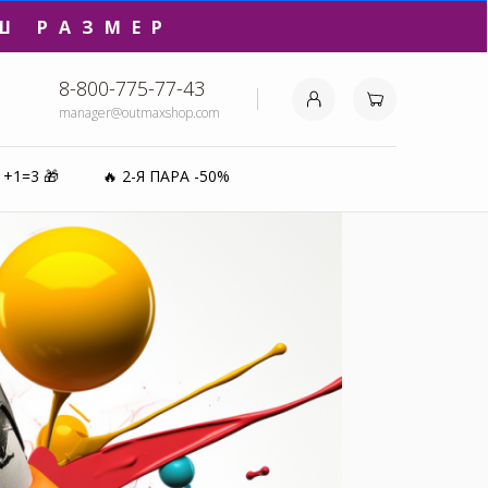
Ш РАЗМЕР
8-800-775-77-43
manager@outmaxshop.com
₽⚡️
1+1=3 🎁
🔥 2-Я ПАРА -50%
0%