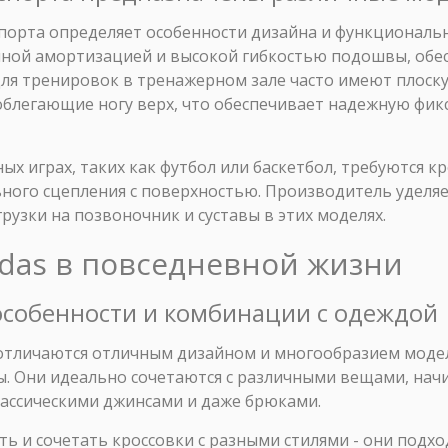
порта определяет особенности дизайна и функциональн
енной амортизацией и высокой гибкостью подошвы, о
 для тренировок в тренажерном зале часто имеют плос
 облегающие ногу верх, что обеспечивает надежную фи
ных играх, таких как футбол или баскетбол, требуются 
ного сцепления с поверхностью. Производитель уделя
узки на позвоночник и суставы в этих моделях.
idas в повседневной жизни
особенности и комбинации с одеждой
тличаются отличным дизайном и многообразием моде
ы. Они идеально сочетаются с различными вещами, нач
лассическими джинсами и даже брюками.
ь и сочетать кроссовки с разными стилями - они подхо