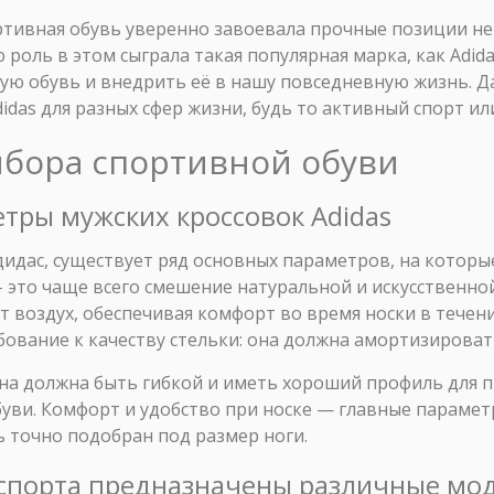
ртивная обувь уверенно завоевала прочные позиции не 
роль в этом сыграла такая популярная марка, как Adida
ую обувь и внедрить её в нашу повседневную жизнь. Да
idas для разных сфер жизни, будь то активный спорт и
ыбора спортивной обуви
тры мужских кроссовок Adidas
идас, существует ряд основных параметров, на которы
это чаще всего смешение натуральной и искусственной 
воздух, обеспечивая комфорт во время носки в течени
бование к качеству стельки: она должна амортизировать
на должна быть гибкой и иметь хороший профиль для 
буви. Комфорт и удобство при носке — главные параме
 точно подобран под размер ноги.
в спорта предназначены различные мо