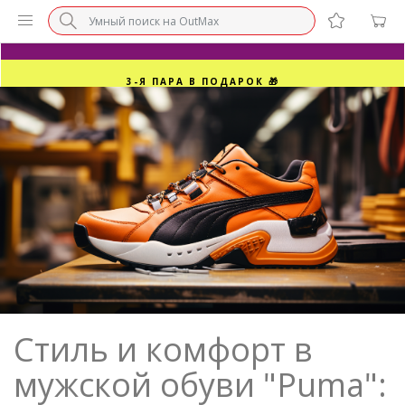
БЕЗ НАЦЕНКИ МАРКЕТПЛЕЙСОВ ⚡ ВАШ РАЗМЕР
3-Я ПАРА В ПОДАРОК 🎁
ПОСЛЕДНИЕ РАЗМЕРЫ ОТ 1500₽⚡️
СУПЕРАКЦИЯ 🔥 2-Я ПАРА -50%
Стиль и комфорт в
мужской обуви "Puma":