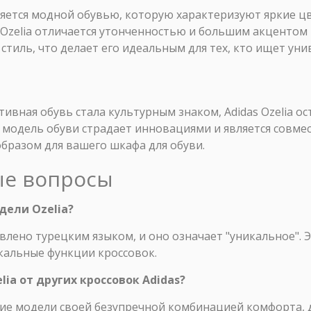
ляется модной обувью, которую характеризуют яркие ц
 Ozelia отличается утонченностью и большим акцентом
стиль, что делает его идеальным для тех, кто ищет уни
ивная обувь стала культурным знаком, Adidas Ozelia ос
модель обуви страдает инновациями и является совмес
бразом для вашего шкафа для обуви.
ые вопросы
дели Ozelia?
овлено турецким языком, и оно означает "уникальное". 
альные функции кроссовок.
lia от других кроссовок Adidas?
угие модели своей безупречной комбинацией комфорта,