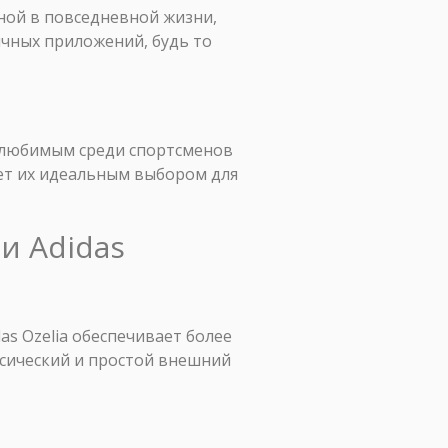
ьной в повседневной жизни,
ичных приложений, будь то
л любимым среди спортсменов
ает их идеальным выбором для
и Adidas
as Ozelia обеспечивает более
ссический и простой внешний