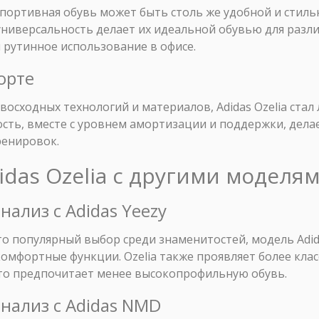
о спортивная обувь может быть столь же удобной и стил
 универсальность делает их идеальной обувью для разл
и рутинное использование в офисе.
орте
осходных технологий и материалов, Adidas Ozelia ста
кость, вместе с уровнем амортизации и поддержки, дел
ренировок.
idas Ozelia с другими моделям
нализ с Adidas Yeezy
 это популярный выбор среди знаменитостей, модель Adid
омфортные функции. Ozelia также проявляет более кла
кто предпочитает менее высокопрофильную обувь.
нализ с Adidas NMD