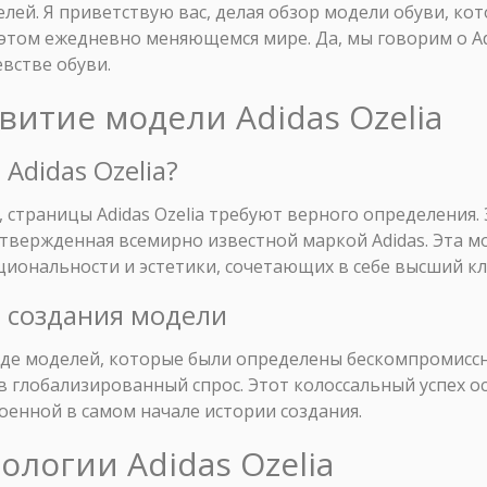
лей. Я приветствую вас, делая обзор модели обуви, кот
в этом ежедневно меняющемся мире. Да, мы говорим о Ad
евстве обуви.
звитие модели Adidas Ozelia
Adidas Ozelia?
, страницы Adidas Ozelia требуют верного определения.
утвержденная всемирно известной маркой Adidas. Эта м
иональности и эстетики, сочетающих в себе высший кл
я создания модели
ереде моделей, которые были определены бескомпромисс
глобализированный спрос. Этот колоссальный успех ос
енной в самом начале истории создания.
ологии Adidas Ozelia