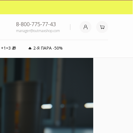
₽⚡️
8-800-775-77-43
manager@outmaxshop.com
0%
1+1=3 🎁
🔥 2-Я ПАРА -50%