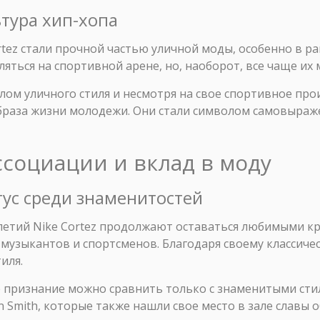
льтура хип-хопа
ortez стали прочной частью уличной моды, особенно в 
ляться на спортивной арене, но, наоборот, все чаще их
лом уличного стиля и несмотря на свое спортивное про
образа жизни молодежи. Они стали символом самовыраж
ссоциации и вклад в моду
тус среди знаменитостей
летий Nike Cortez продолжают оставаться любимыми к
 музыкантов и спортсменов. Благодаря своему класcиче
иля.
 признание можно сравнить только с знаменитыми стил
tan Smith, которые также нашли свое место в зале славы 