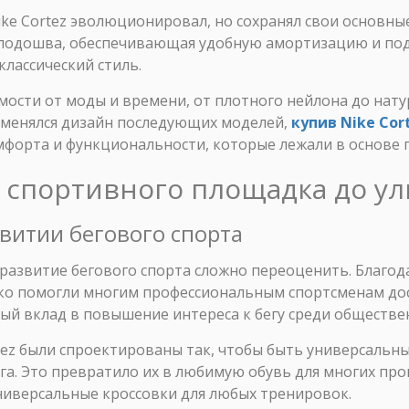
ke Cortez эволюционировал, но сохранял свои основные
 подошва, обеспечивающая удобную амортизацию и под
классический стиль.
мости от моды и времени, от плотного нейлона до нат
и менялся дизайн последующих моделей,
купив Nike Cor
форта и функциональности, которые лежали в основе 
 от спортивного площадка до 
звитии бегового спорта
 развитие бегового спорта сложно переоценить. Благод
ько помогли многим профессиональным спортсменам до
ный вклад в повышение интереса к бегу среди обществе
tez были спроектированы так, чтобы быть универсальн
ега. Это превратило их в любимую обувь для многих про
ниверсальные кроссовки для любых тренировок.