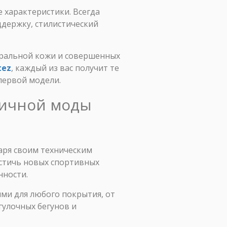
 характеристики. Всегда
держку, стилистический
уральной кожи и совершенных
tez
, каждый из вас получит те
первой модели.
уличной моды
аря своим техническим
стичь новых спортивных
нности.
ыми для любого покрытия, от
гулочных бегунов и