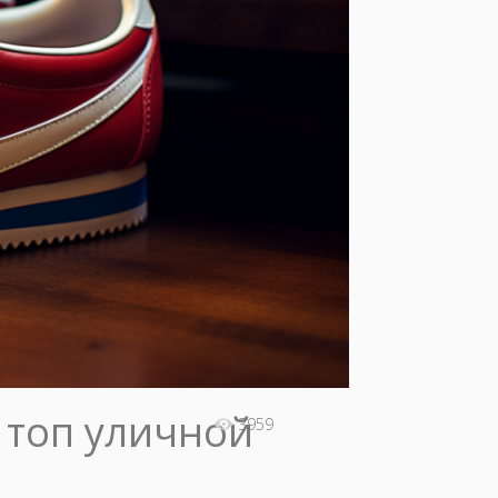
и топ уличной
3959