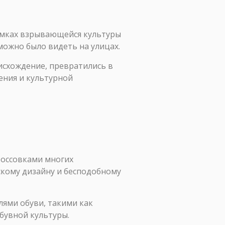
рамках взрывающейся культуры
 можно было видеть на улицах.
исхождение, превратились в
ения и культурной
россовками многих
скому дизайну и бесподобному
ями обуви, такими как
обувной культуры.