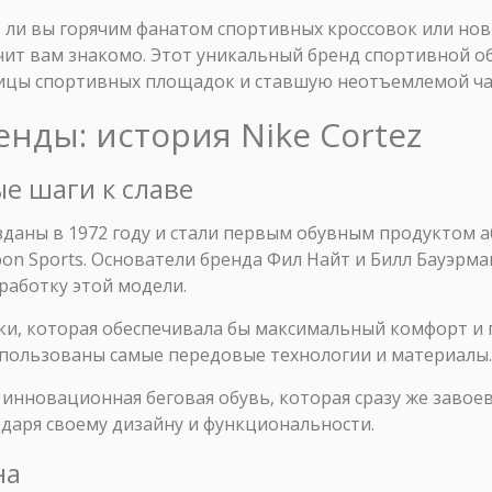
ь ли вы горячим фанатом спортивных кроссовок или но
учит вам знакомо. Этот уникальный бренд спортивной 
ицы спортивных площадок и ставшую неотъемлемой ча
енды: история Nike Cortez
ые шаги к славе
озданы в 1972 году и стали первым обувным продуктом 
bon Sports. Основатели бренда Фил Найт и Билл Бауэрма
зработку этой модели.
и, которая обеспечивала бы максимальный комфорт и п
спользованы самые передовые технологии и материалы.
- инновационная беговая обувь, которая сразу же завое
даря своему дизайну и функциональности.
на