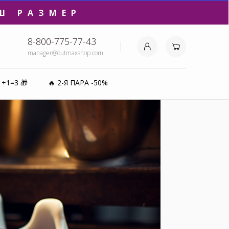
Ш РАЗМЕР
8-800-775-77-43
manager@outmaxshop.com
₽⚡️
0%
1+1=3 🎁
🔥 2-Я ПАРА -50%