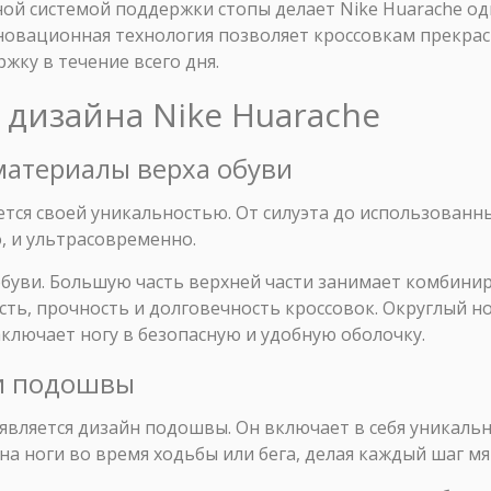
ьной системой поддержки стопы делает Nike Huarache о
новационная технология позволяет кроссовкам прекрасн
жку в течение всего дня.
 дизайна Nike Huarache
материалы верха обуви
тся своей уникальностью. От силуэта до использованны
, и ультрасовременно.
буви. Большую часть верхней части занимает комбинир
ость, прочность и долговечность кроссовок. Округлый н
аключает ногу в безопасную и удобную оболочку.
 и подошвы
является дизайн подошвы. Он включает в себя уникал
а ноги во время ходьбы или бега, делая каждый шаг м