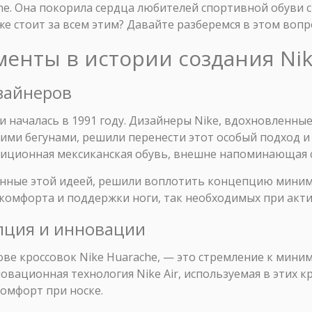
che. Она покорила сердца любителей спортивной обуви
же стоит за всем этим? Давайте разберемся в этом вопр
менты в истории создания Nik
зайнеров
и началась в 1991 году. Дизайнеры Nike, вдохновленны
ими бегунами, решили перенести этот особый подход 
адиционная мексиканская обувь, внешне напоминающая 
нные этой идеей, решили воплотить концепцию миним
 комфорта и поддержки ноги, так необходимых при акт
епция и инновации
ове кроссовок Nike Huarache, — это стремление к мин
новационная технология Nike Air, используемая в этих к
омфорт при носке.