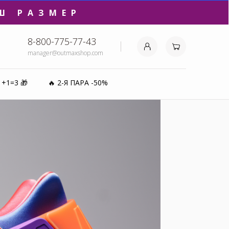
Ш РАЗМЕР
8-800-775-77-43
manager@outmaxshop.com
₽⚡️
1+1=3 🎁
🔥 2-Я ПАРА -50%
0%