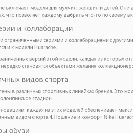
he включает модели для мужчин, женщин и детей. Они 
х, что позволяет каждому выбрать что-то по своему вку
ерии и коллаборации
ми ограниченными сериями и коллаборациями с другим
ся и к модели Huarache.
аниченных версий этой модели, каждая из которых от
 нередко становятся объектами желания коллекционеро
личных видов спорта
лены в различных спортивных линейках бренда. Это мод
 олонпинское стадион.
нновациям, каждая из этих моделей обеспечивает макс
анным видом спорта.4. Ношение и комфорт Nike Huarac
еры обуви