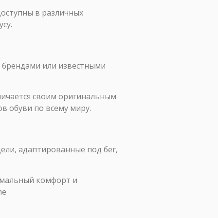
доступны в различных
су.
и брендами или известными
личается своим оригинальным
в обуви по всему миру.
ели, адаптированные под бег,
имальный комфорт и
he