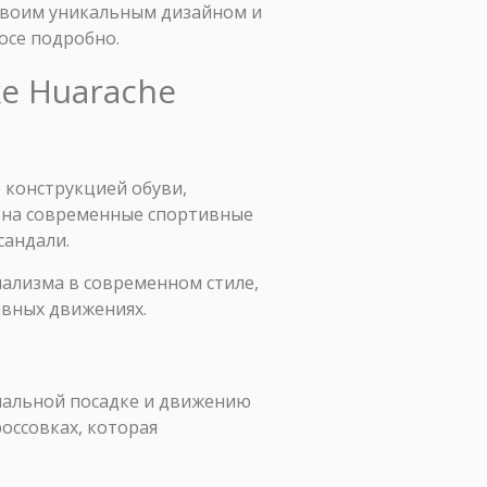
 своим уникальным дизайном и
осе подробно.
e Huarache
е конструкцией обуви,
и на современные спортивные
сандали.
ализма в современном стиле,
ивных движениях.
имальной посадке и движению
россовках, которая