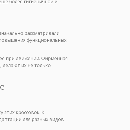
еще более гигиеничной и
изначально рассматривали
ля повышения функциональных
 ее при движении. Фирменная
, делают их не только
e
у этих кроссовок. К
даптации для разных видов