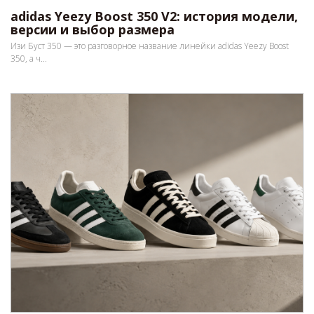
adidas Yeezy Boost 350 V2: история модели,
версии и выбор размера
Изи Буст 350 — это разговорное название линейки adidas Yeezy Boost
350, а ч...