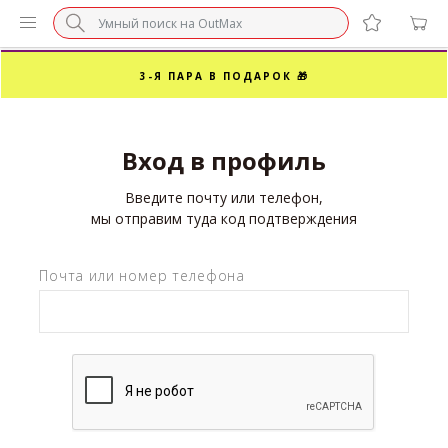
БЕЗ НАЦЕНКИ МАРКЕТПЛЕЙСОВ ⚡ ВАШ РАЗМЕР
3-Я ПАРА В ПОДАРОК 🎁
ПОСЛЕДНИЕ РАЗМЕРЫ ОТ 1500₽⚡️
Вход в профиль
СУПЕРАКЦИЯ 🔥 2-Я ПАРА -50%
Введите почту или телефон,
мы отправим туда код подтверждения
Почта или номер телефона