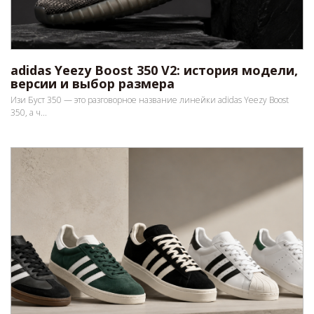
adidas Yeezy Boost 350 V2: история модели,
версии и выбор размера
Изи Буст 350 — это разговорное название линейки adidas Yeezy Boost
350, а ч...